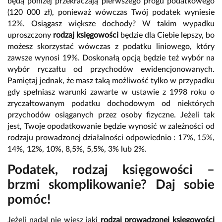
będą poniżej przekraczają pierwszego progu podatkowego
(120 000 zł), ponieważ wówczas Twój podatek wyniesie
12%. Osiągasz większe dochody? W takim wypadku
uproszczony
rodzaj księgowości
będzie dla Ciebie lepszy, bo
możesz skorzystać wówczas z podatku liniowego, który
zawsze wynosi 19%. Doskonałą opcją będzie też wybór na
wybór ryczałtu od przychodów ewidencjonowanych.
Pamiętaj jednak, że masz taką możliwość tylko w przypadku
gdy spełniasz warunki zawarte w ustawie z 1998 roku o
zryczałtowanym podatku dochodowym od niektórych
przychodów osiąganych przez osoby fizyczne. Jeżeli tak
jest, Twoje opodatkowanie będzie wynosić w zależności od
rodzaju prowadzonej działalności odpowiednio : 17%, 15%,
14%, 12%, 10%, 8,5%, 5,5%, 3% lub 2%.
Podatek, rodzaj księgowości –
brzmi skomplikowanie? Daj sobie
pomóc!
Jeżeli nadal nie wiesz jaki
rodzaj prowadzonej księgowości