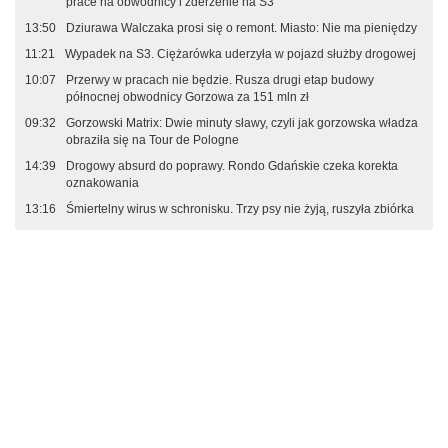
prace na obwodnicy i zderzenie na S3
13:50
Dziurawa Walczaka prosi się o remont. Miasto: Nie ma pieniędzy
11:21
Wypadek na S3. Ciężarówka uderzyła w pojazd służby drogowej
10:07
Przerwy w pracach nie będzie. Rusza drugi etap budowy
północnej obwodnicy Gorzowa za 151 mln zł
09:32
Gorzowski Matrix: Dwie minuty sławy, czyli jak gorzowska władza
obraziła się na Tour de Pologne
14:39
Drogowy absurd do poprawy. Rondo Gdańskie czeka korekta
oznakowania
13:16
Śmiertelny wirus w schronisku. Trzy psy nie żyją, ruszyła zbiórka