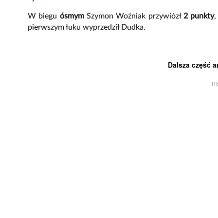
W biegu
ósmym
Szymon Woźniak przywiózł
2 punkty
,
pierwszym łuku wyprzedził Dudka.
Dalsza część a
R