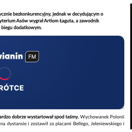
tycznie bezkonkurencyjny, jednak w decydującym o
Kryterium Asów wygrał Artiom Łaguta, a zawodnik
 w biegu dodatkowym.
RÓTCE
rdzo dobrze wystartował spod taśmy
, Wychowanek Polonii
na dystansie i zostawił za placami Bellego, Jeleniewskiego i