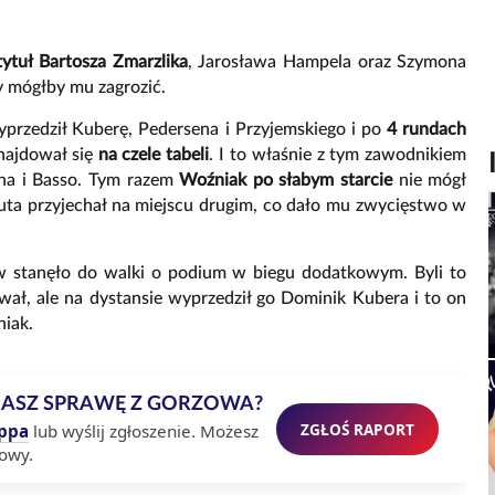
tytuł Bartosza Zmarzlika
, Jarosława Hampela oraz Szymona
y mógłby mu zagrozić.
rzedził Kuberę, Pedersena i Przyjemskiego i po
4 rundach
najdował się
na czele tabeli
. I to właśnie z tym zawodnikiem
yna i Basso. Tym razem
Woźniak po słabym starcie
nie mógł
guta przyjechał na miejscu drugim, co dało mu zwycięstwo w
ów stanęło do walki o podium w biegu dodatkowym. Byli to
ł, ale na dystansie wyprzedził go Dominik Kubera i to on
niak.
MASZ SPRAWĘ Z GORZOWA?
ZGŁOŚ RAPORT
ppa
lub wyślij zgłoszenie. Możesz
owy.