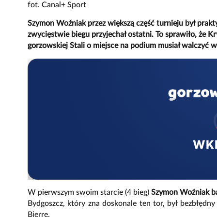
fot. Canal+ Sport
Szymon Woźniak przez większą część turnieju był prak
zwycięstwie biegu przyjechał ostatni. To sprawiło, że 
gorzowskiej Stali o miejsce na podium musiał walczyć
WK
W pierwszym swoim starcie (4 bieg)
Szymon Woźniak ba
Bydgoszcz, który zna doskonale ten tor, był bezbłędny 
Bjerre.