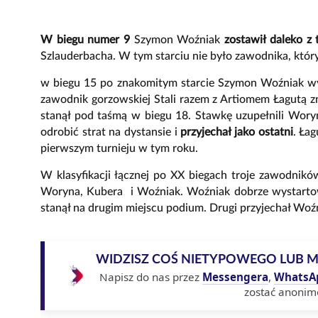
W biegu numer 9
Szymon Woźniak
zostawił daleko z 
Szlauderbacha. W tym starciu nie było zawodnika, któr
w biegu 15 po znakomitym starcie Szymon Woźniak wyp
zawodnik gorzowskiej Stali razem z Artiomem Łagutą z
stanął pod taśmą w biegu 18. Stawkę uzupełnili Wor
odrobić strat na dystansie i
przyjechał jako ostatni
. Ła
pierwszym turnieju w tym roku.
W klasyfikacji łącznej po XX biegach troje zawodnik
Woryna, Kubera i Woźniak. Woźniak dobrze wystartowa
stanął na drugim miejscu podium. Drugi przyjechał Woź
WIDZISZ COŚ NIETYPOWEGO LUB 
Napisz do nas przez
Messengera
,
WhatsA
zostać anonim