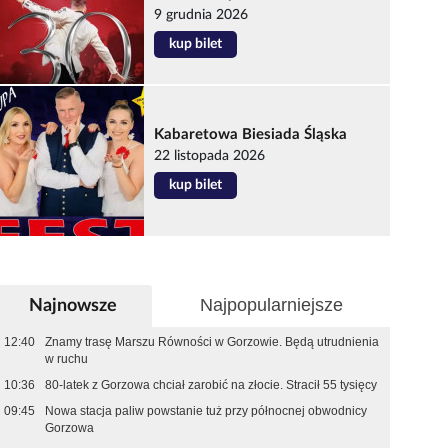
9 grudnia 2026
kup bilet
Kabaretowa Biesiada Śląska
22 listopada 2026
kup bilet
Najpopularniejsze
Najnowsze
12:40
Znamy trasę Marszu Równości w Gorzowie. Będą utrudnienia
w ruchu
10:36
80-latek z Gorzowa chciał zarobić na złocie. Stracił 55 tysięcy
09:45
Nowa stacja paliw powstanie tuż przy północnej obwodnicy
Gorzowa