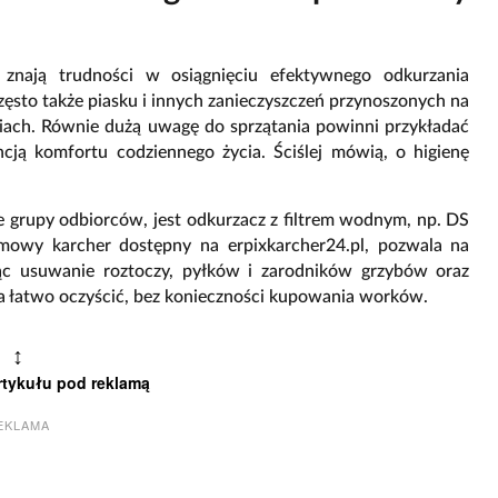
znają trudności w osiągnięciu efektywnego odkurzania
 często także piasku i innych zanieczyszczeń przynoszonych na
ciach. Równie dużą uwagę do sprzątania powinni przykładać
ancją komfortu codziennego życia. Ściślej mówią, o higienę
e grupy odbiorców, jest odkurzacz z filtrem wodnym, np. DS
mowy karcher dostępny na erpixkarcher24.pl
, pozwala na
jąc usuwanie roztoczy, pyłków i zarodników grzybów oraz
na łatwo oczyścić, bez konieczności kupowania worków.
↕
rtykułu pod reklamą
EKLAMA