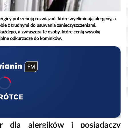
gicy potrzebują rozwiązań, które wyeliminują alergeny, a
sobie z trudnymi do usuwania zanieczyszczeniami.
dego, a zwłaszcza te osoby, które cenią wysoką
cjalne odkurzacze do kominków.
RÓTCE
 dla alergików i posiadaczy