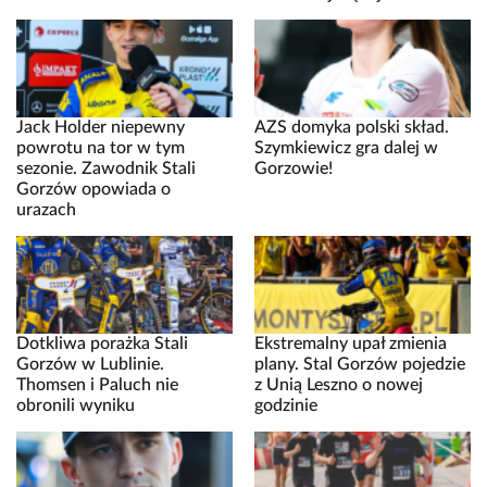
Jack Holder niepewny
AZS domyka polski skład.
powrotu na tor w tym
Szymkiewicz gra dalej w
sezonie. Zawodnik Stali
Gorzowie!
Gorzów opowiada o
urazach
Dotkliwa porażka Stali
Ekstremalny upał zmienia
Gorzów w Lublinie.
plany. Stal Gorzów pojedzie
Thomsen i Paluch nie
z Unią Leszno o nowej
obronili wyniku
godzinie