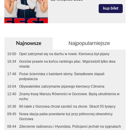
kup bilet
Najpopularniejsze
Najnowsze
10:00
Opel zatrzymał się na dachu w rowie. Kierowca był pijany
16:34
Gorzów prawie na końcu rankingu płac. Wyprzedził tylko dwa
miasta
17:48
Pożar ścierniska z balotami słomy. Świadkowie złapali
podpalacza
16:04
Obywatelskie zatrzymanie pijanego kierowcy Citroena
12:40
Znamy trasę Marszu Równości w Gorzowie. Będą utrudnienia w
ruchu
10:36
80-latek z Gorzowa chciał zarobić na złocie. Stracił 55 tysięcy
09:45
Nowa stacja paliw powstanie tuż przy północnej obwodnicy
Gorzowa
08:44
Zderzenie radiowozu i Hyundaia. Policjanci jechali na sygnałach