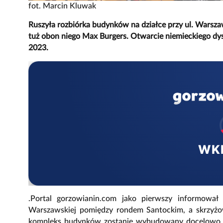
fot. Marcin Kluwak
Ruszyła rozbiórka budynków na działce przy ul. Warsza
tuż obon niego Max Burgers. Otwarcie niemieckiego dys
2023.
WK
.Portal gorzowianin.com jako pierwszy informował
Warszawskiej pomiędzy rondem Santockim, a skrzyżow
kompleks budynków zostanie wybudowany docelowo sk