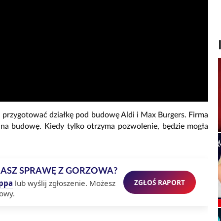
i przygotować działkę pod budowę Aldi i Max Burgers. Firma
 na budowę. Kiedy tylko otrzyma pozwolenie, będzie mogła
MASZ SPRAWĘ Z GORZOWA?
ZGŁOŚ RAPORT
ppa
lub wyślij zgłoszenie. Możesz
owy.