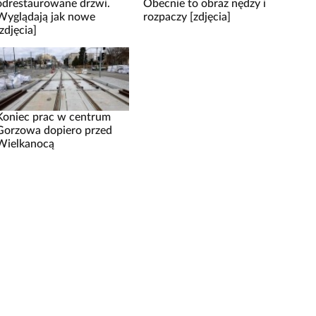
odrestaurowane drzwi.
Obecnie to obraz nędzy i
Wyglądają jak nowe
rozpaczy [zdjęcia]
[zdjęcia]
Koniec prac w centrum
Gorzowa dopiero przed
Wielkanocą