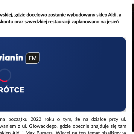
wskiej, gdzie docelowo zostanie wybudowany sklep Aldi, a
kontu oraz szwedzkiej restauracji zaplanowano na jesień
RÓTCE
 na początku 2022 roku o tym, że na działce przy ul.
aniem z ul. Głowackiego, gdzie obecnie znajduje się tam
lep Aldi i Max Burgers. Więcej na ten temat pisaliśmy w