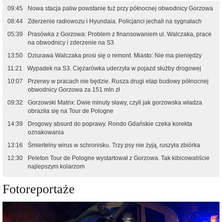
09:45
Nowa stacja paliw powstanie tuż przy północnej obwodnicy Gorzowa
08:44
Zderzenie radiowozu i Hyundaia. Policjanci jechali na sygnałach
05:39
Prasówka z Gorzowa: Problem z finansowaniem ul. Walczaka, prace
na obwodnicy i zderzenie na S3
13:50
Dziurawa Walczaka prosi się o remont. Miasto: Nie ma pieniędzy
11:21
Wypadek na S3. Ciężarówka uderzyła w pojazd służby drogowej
10:07
Przerwy w pracach nie będzie. Rusza drugi etap budowy północnej
obwodnicy Gorzowa za 151 mln zł
09:32
Gorzowski Matrix: Dwie minuty sławy, czyli jak gorzowska władza
obraziła się na Tour de Pologne
14:39
Drogowy absurd do poprawy. Rondo Gdańskie czeka korekta
oznakowania
13:16
Śmiertelny wirus w schronisku. Trzy psy nie żyją, ruszyła zbiórka
12:30
Peleton Tour de Pologne wystartował z Gorzowa. Tak kibicowaliście
najlepszym kolarzom
Fotoreportaże