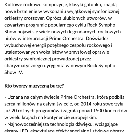
Kultowe rockowe kompozycje, klasyki gatunku, znajdą
nowe brzmienie w wykonaniu wyjątkowej symfonicznej
orkiestry crossover. Oprócz ulubionych utworów, w
czwartym programie popularnego cyklu Rock Sympho
Show pojawi się wiele nowych legendarnych rockowych
hitów w interpretacji Prime Orchestra. Doświadcz
wybuchowej energii potężnego zespołu rockowego i
utalentowanych wokalistów w zmysłowej oprawie
orkiestry symfonicznej prowadzonej przez
charyzmatycznego dyrygenta w nowym Rock Sympho
Show IV.
Kto tworzy muzyczną burzę?
- Uznana na całym świecie Prime Orchestra, która podbiła
serca milionów na całym świecie, od 2014 roku stworzyła
już 20 różnych programów i zagrała ponad 1500 koncertów
w wielu krajach na kontynencie europejskim.
- Najnowocześniejsza technologia dźwięku, wciągające
ekrany LED, ekscytujące efekty specjalne i stylowe obrazy