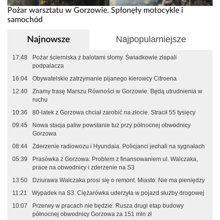
Pożar warsztatu w Gorzowie. Spłonęły motocykle i
samochód
Najpopularniejsze
Najnowsze
17:48
Pożar ścierniska z balotami słomy. Świadkowie złapali
podpalacza
16:04
Obywatelskie zatrzymanie pijanego kierowcy Citroena
12:40
Znamy trasę Marszu Równości w Gorzowie. Będą utrudnienia w
ruchu
10:36
80-latek z Gorzowa chciał zarobić na złocie. Stracił 55 tysięcy
09:45
Nowa stacja paliw powstanie tuż przy północnej obwodnicy
Gorzowa
08:44
Zderzenie radiowozu i Hyundaia. Policjanci jechali na sygnałach
05:39
Prasówka z Gorzowa: Problem z finansowaniem ul. Walczaka,
prace na obwodnicy i zderzenie na S3
13:50
Dziurawa Walczaka prosi się o remont. Miasto: Nie ma pieniędzy
11:21
Wypadek na S3. Ciężarówka uderzyła w pojazd służby drogowej
10:07
Przerwy w pracach nie będzie. Rusza drugi etap budowy
północnej obwodnicy Gorzowa za 151 mln zł