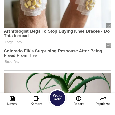
Włącz
radio
Newsy
Kamera
Raport
Popularne