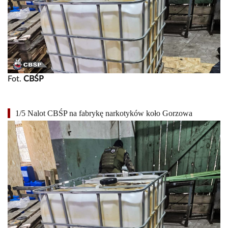
Fot.
CBŚP
1/5 Nalot CBŚP na fabrykę narkotyków koło Gorzowa