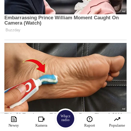
Włącz
radio
Newsy
Kamera
Raport
Popularne