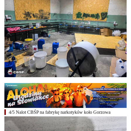
4/5 Nalot CBŚP na fabrykę narkotyków koło Gorzowa