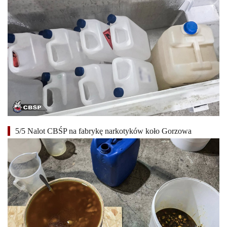
5/5 Nalot CBŚP na fabrykę narkotyków koło Gorzowa