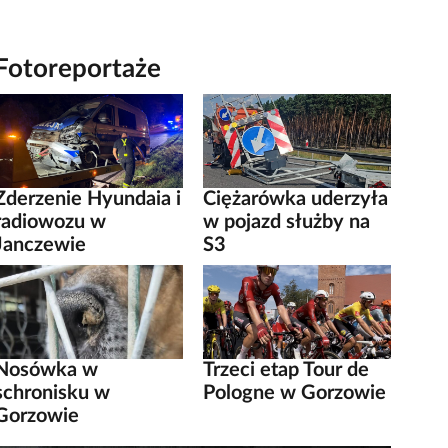
Fotoreportaże
Zderzenie Hyundaia i
Ciężarówka uderzyła
radiowozu w
w pojazd służby na
Janczewie
S3
Nosówka w
Trzeci etap Tour de
schronisku w
Pologne w Gorzowie
Gorzowie