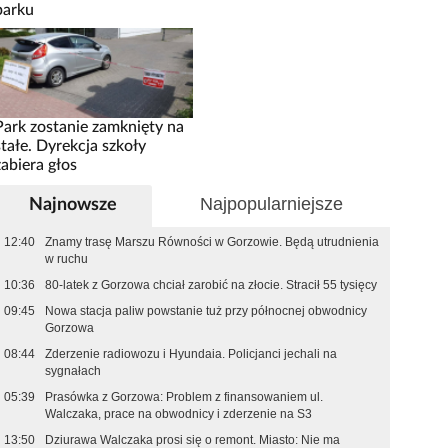
parku
Park zostanie zamknięty na
stałe. Dyrekcja szkoły
zabiera głos
Najpopularniejsze
Najnowsze
12:40
Znamy trasę Marszu Równości w Gorzowie. Będą utrudnienia
w ruchu
10:36
80-latek z Gorzowa chciał zarobić na złocie. Stracił 55 tysięcy
09:45
Nowa stacja paliw powstanie tuż przy północnej obwodnicy
Gorzowa
08:44
Zderzenie radiowozu i Hyundaia. Policjanci jechali na
sygnałach
05:39
Prasówka z Gorzowa: Problem z finansowaniem ul.
Walczaka, prace na obwodnicy i zderzenie na S3
13:50
Dziurawa Walczaka prosi się o remont. Miasto: Nie ma