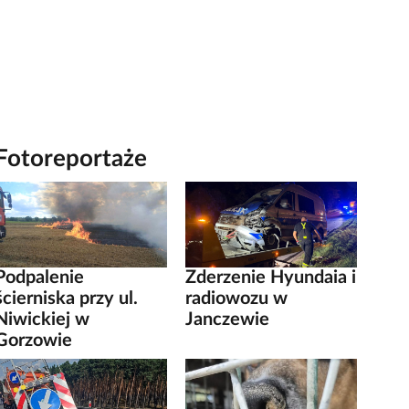
Fotoreportaże
Podpalenie
Zderzenie Hyundaia i
ścierniska przy ul.
radiowozu w
Niwickiej w
Janczewie
Gorzowie