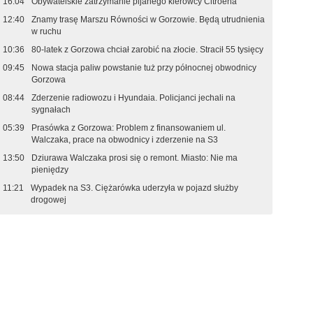
16:04
Obywatelskie zatrzymanie pijanego kierowcy Citroena
12:40
Znamy trasę Marszu Równości w Gorzowie. Będą utrudnienia
w ruchu
10:36
80-latek z Gorzowa chciał zarobić na złocie. Stracił 55 tysięcy
09:45
Nowa stacja paliw powstanie tuż przy północnej obwodnicy
Gorzowa
08:44
Zderzenie radiowozu i Hyundaia. Policjanci jechali na
sygnałach
05:39
Prasówka z Gorzowa: Problem z finansowaniem ul.
Walczaka, prace na obwodnicy i zderzenie na S3
13:50
Dziurawa Walczaka prosi się o remont. Miasto: Nie ma
pieniędzy
11:21
Wypadek na S3. Ciężarówka uderzyła w pojazd służby
drogowej