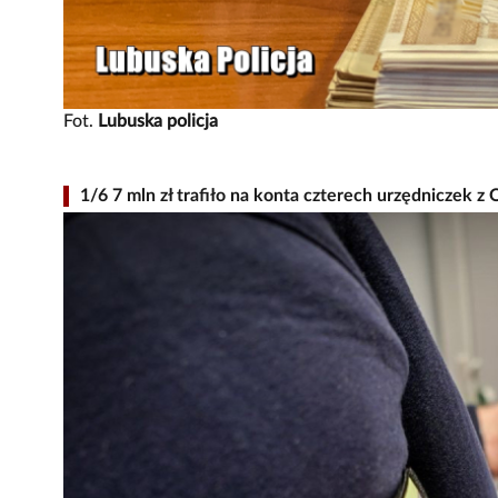
Fot.
Lubuska policja
1/6 7 mln zł trafiło na konta czterech urzędniczek 