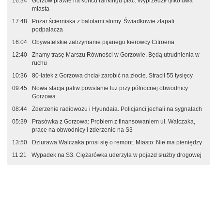
16:34
Gorzów prawie na końcu rankingu płac. Wyprzedził tylko dwa
miasta
17:48
Pożar ścierniska z balotami słomy. Świadkowie złapali
podpalacza
16:04
Obywatelskie zatrzymanie pijanego kierowcy Citroena
12:40
Znamy trasę Marszu Równości w Gorzowie. Będą utrudnienia w
ruchu
10:36
80-latek z Gorzowa chciał zarobić na złocie. Stracił 55 tysięcy
09:45
Nowa stacja paliw powstanie tuż przy północnej obwodnicy
Gorzowa
08:44
Zderzenie radiowozu i Hyundaia. Policjanci jechali na sygnałach
05:39
Prasówka z Gorzowa: Problem z finansowaniem ul. Walczaka,
prace na obwodnicy i zderzenie na S3
13:50
Dziurawa Walczaka prosi się o remont. Miasto: Nie ma pieniędzy
11:21
Wypadek na S3. Ciężarówka uderzyła w pojazd służby drogowej