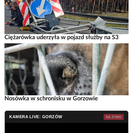
Ciężarówka uderzyła w pojazd służby na S3
Nosówka w schronisku w Gorzowie
KAMERA LIVE: GORZÓW
NA ŻYWO