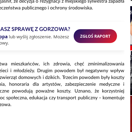
śnił, że decyzja o rezygnacji z miejskiego sylwestra zapadła
ieczeństwa publicznego i ochrony środowiska.
MASZ SPRAWĘ Z GORZOWA?
ZGŁOŚ RAPORT
ppa
lub wyślij zgłoszenie. Możesz
owy.
twa mieszkańców, ich zdrowia, chęć zminimalizowania
dzieci i młodzieży. Drugim powodem był negatywny wpływ
u zwierząt domowych i dzikich. Trzecim powodem były koszty
enia, honoraria dla artystów, zabezpieczenie medyczne i
czne powodują poważne koszty. Uznano, że korzystniej
moc społeczna, edukacja czy transport publiczny – komentuje
rzowa.