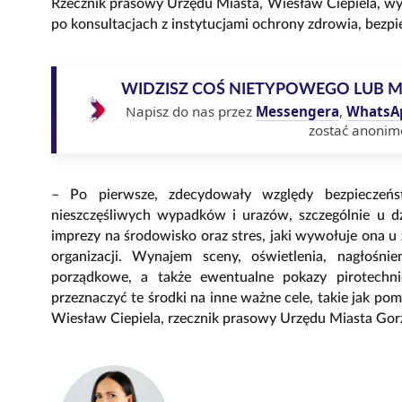
Rzecznik prasowy Urzędu Miasta, Wiesław Ciepiela, wyja
po konsultacjach z instytucjami ochrony zdrowia, bezp
WIDZISZ COŚ NIETYPOWEGO LUB 
Napisz do nas przez
Messengera
,
WhatsA
zostać anonim
– Po pierwsze, zdecydowały względy bezpieczeńs
nieszczęśliwych wypadków i urazów, szczególnie u 
imprezy na środowisko oraz stres, jaki wywołuje ona 
organizacji. Wynajem sceny, oświetlenia, nagłośni
porządkowe, a także ewentualne pokazy pirotechni
przeznaczyć te środki na inne ważne cele, takie jak po
Wiesław Ciepiela, rzecznik prasowy Urzędu Miasta Go