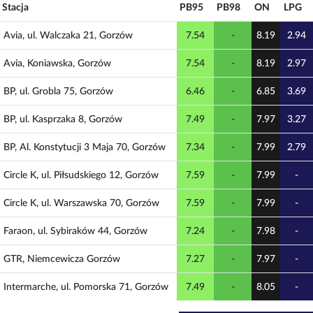
Stacja
PB95
PB98
ON
LPG
Avia
, ul. Walczaka 21, Gorzów
7.54
-
8.19
2.94
Avia
, Koniawska, Gorzów
7.54
-
8.19
2.97
BP
, ul. Grobla 75, Gorzów
6.46
-
6.85
3.69
BP
, ul. Kasprzaka 8, Gorzów
7.49
-
7.97
3.27
BP
, Al. Konstytucji 3 Maja 70, Gorzów
7.34
-
7.99
2.79
Circle K
, ul. Piłsudskiego 12, Gorzów
7.59
-
7.99
-
Circle K
, ul. Warszawska 70, Gorzów
7.59
-
7.99
-
Faraon
, ul. Sybiraków 44, Gorzów
7.24
-
7.98
-
GTR
, Niemcewicza Gorzów
7.27
-
7.97
-
Intermarche
, ul. Pomorska 71, Gorzów
7.49
-
8.05
-