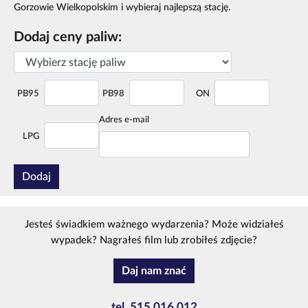
Gorzowie Wielkopolskim i wybieraj najlepszą stację.
Dodaj ceny paliw:
PB95
PB98
ON
Adres e-mail
LPG
Dodaj
Jesteś świadkiem ważnego wydarzenia? Może widziałeś
wypadek? Nagrałeś film lub zrobiłeś zdjęcie?
Daj nam znać
tel. 515 016 012