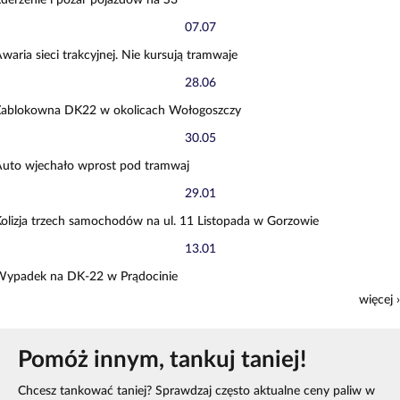
derzenie i pożar pojazdów na S3
07.07
waria sieci trakcyjnej. Nie kursują tramwaje
28.06
Zablokowna DK22 w okolicach Wołogoszczy
30.05
uto wjechało wprost pod tramwaj
29.01
olizja trzech samochodów na ul. 11 Listopada w Gorzowie
13.01
Wypadek na DK-22 w Prądocinie
więcej ›
Pomóż innym, tankuj taniej!
Chcesz tankować taniej? Sprawdzaj często aktualne ceny paliw w