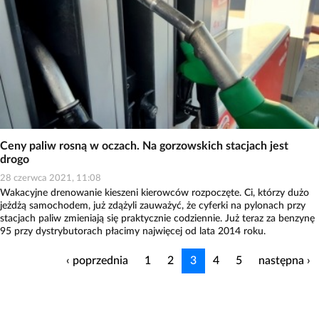
Ceny paliw rosną w oczach. Na gorzowskich stacjach jest
drogo
28 czerwca 2021, 11:08
Wakacyjne drenowanie kieszeni kierowców rozpoczęte. Ci, którzy dużo
jeżdżą samochodem, już zdążyli zauważyć, że cyferki na pylonach przy
stacjach paliw zmieniają się praktycznie codziennie. Już teraz za benzynę
95 przy dystrybutorach płacimy najwięcej od lata 2014 roku.
‹ poprzednia
1
2
3
4
5
następna ›