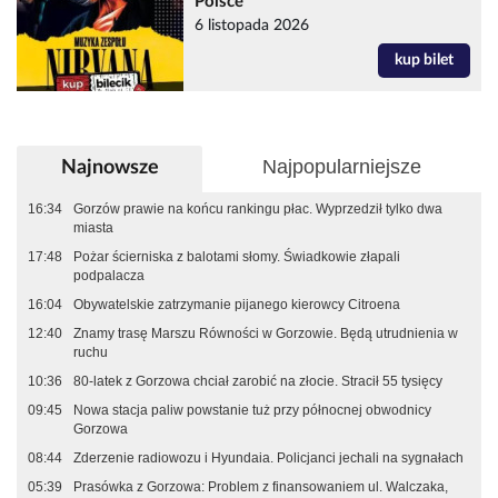
Polsce
6 listopada 2026
kup bilet
Najpopularniejsze
Najnowsze
16:34
Gorzów prawie na końcu rankingu płac. Wyprzedził tylko dwa
miasta
17:48
Pożar ścierniska z balotami słomy. Świadkowie złapali
podpalacza
16:04
Obywatelskie zatrzymanie pijanego kierowcy Citroena
12:40
Znamy trasę Marszu Równości w Gorzowie. Będą utrudnienia w
ruchu
10:36
80-latek z Gorzowa chciał zarobić na złocie. Stracił 55 tysięcy
09:45
Nowa stacja paliw powstanie tuż przy północnej obwodnicy
Gorzowa
08:44
Zderzenie radiowozu i Hyundaia. Policjanci jechali na sygnałach
05:39
Prasówka z Gorzowa: Problem z finansowaniem ul. Walczaka,