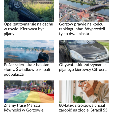
Opel zatrzymał się na dachu
Gorzów prawie na końcu
w rowie. Kierowca był
rankingu płac. Wyprzedził
pijany
tylko dwa miasta
Pożar ścierniska z balotami
Obywatelskie zatrzymanie
słomy. Świadkowie złapali
pijanego kierowcy Citroena
podpalacza
Znamy trasę Marszu
80-latek z Gorzowa chciał
Równości w Gorzowie.
zarobić na złocie. Stracił 55