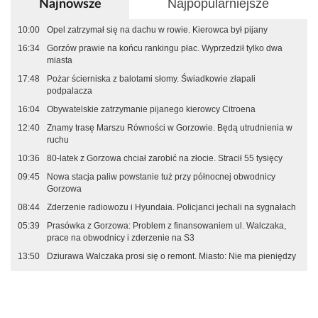
Najpopularniejsze
Najnowsze
10:00
Opel zatrzymał się na dachu w rowie. Kierowca był pijany
16:34
Gorzów prawie na końcu rankingu płac. Wyprzedził tylko dwa
miasta
17:48
Pożar ścierniska z balotami słomy. Świadkowie złapali
podpalacza
16:04
Obywatelskie zatrzymanie pijanego kierowcy Citroena
12:40
Znamy trasę Marszu Równości w Gorzowie. Będą utrudnienia w
ruchu
10:36
80-latek z Gorzowa chciał zarobić na złocie. Stracił 55 tysięcy
09:45
Nowa stacja paliw powstanie tuż przy północnej obwodnicy
Gorzowa
08:44
Zderzenie radiowozu i Hyundaia. Policjanci jechali na sygnałach
05:39
Prasówka z Gorzowa: Problem z finansowaniem ul. Walczaka,
prace na obwodnicy i zderzenie na S3
13:50
Dziurawa Walczaka prosi się o remont. Miasto: Nie ma pieniędzy