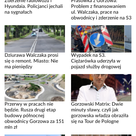
Zderzenie radiowozu i
Prasówka z Gorzowa:
Hyundaia. Policjanci jechali
Problem z finansowaniem
na sygnałach
ul. Walczaka, prace na
obwodnicy i zderzenie na S3
Dziurawa Walczaka prosi
Wypadek na S3.
się o remont. Miasto: Nie
Ciężarówka uderzyła w
ma pieniędzy
pojazd służby drogowej
Przerwy w pracach nie
Gorzowski Matrix: Dwie
będzie. Rusza drugi etap
minuty sławy, czyli jak
budowy północnej
gorzowska władza obraziła
obwodnicy Gorzowa za 151
się na Tour de Pologne
mln zł