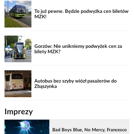
To już pewne. Będzie podwyżka cen biletów
MZK!
Gorzów: Nie unikniemy podwyżek cen za
bilety MZK?
Autobus bez szyby wiózł pasażerów do
Zbąszynka
Imprezy
Bad Boys Blue, No Mercy, Francesco