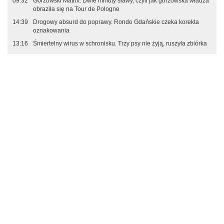
09:32
Gorzowski Matrix: Dwie minuty sławy, czyli jak gorzowska władza
obraziła się na Tour de Pologne
14:39
Drogowy absurd do poprawy. Rondo Gdańskie czeka korekta
oznakowania
13:16
Śmiertelny wirus w schronisku. Trzy psy nie żyją, ruszyła zbiórka