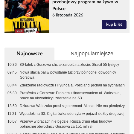
przebojowy program na żywo w
Polsce
6 listopada 2026
kup bilet
Najpopularniejsze
Najnowsze
10:36
80-latek z Gorzowa chciał zarobić na złocie. Stracił 55 tysięcy
09:45
Nowa stacja paliw powstanie tuż przy północnej obwodnicy
Gorzowa
08:44
Zderzenie radiowozu i Hyundaia. Policjanci jechali na sygnałach
05:39
Prasówka z Gorzowa: Problem z finansowaniem ul. Walczaka,
prace na obwodnicy i zderzenie na S3
13:50
Dziurawa Walczaka prosi się o remont. Miasto: Nie ma pieniędzy
11:21
Wypadek na S3. Ciężarówka uderzyła w pojazd służby drogowej
10:07
Przerwy w pracach nie będzie. Rusza drugi etap budowy
północnej obwodnicy Gorzowa za 151 mln zł