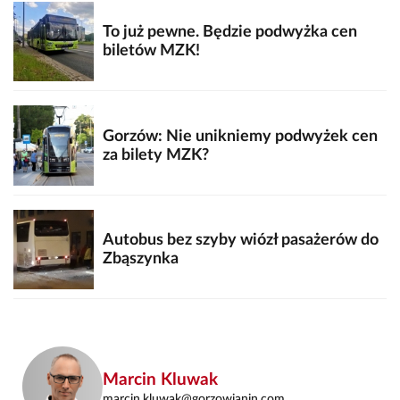
To już pewne. Będzie podwyżka cen
biletów MZK!
Gorzów: Nie unikniemy podwyżek cen
za bilety MZK?
Autobus bez szyby wiózł pasażerów do
Zbąszynka
Marcin Kluwak
marcin.kluwak@gorzowianin.com