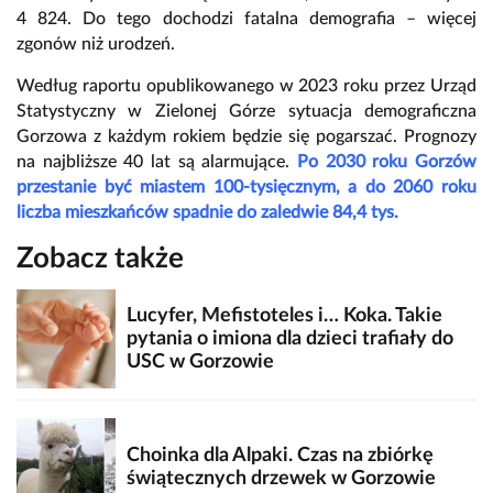
4 824. Do tego dochodzi fatalna demografia – więcej
zgonów niż urodzeń.
Wed
ług raportu opublikowanego w 2023 roku przez Urząd
Statystyczny w Zielonej G
órze sytuacja demograficzna
Gorzowa z ka
żdym rokiem będzie się pogarszać.
Prognozy
na najbliższe 40 lat są alarmujące.
Po 2030 roku Gorz
ów
przestanie by
ć miastem 100-tysięcznym, a do 2060 roku
liczba mieszkańc
ów spadnie do zaledwie 84,4 tys.
Zobacz także
Lucyfer, Mefistoteles i… Koka. Takie
pytania o imiona dla dzieci trafiały do
USC w Gorzowie
Choinka dla Alpaki. Czas na zbiórkę
świątecznych drzewek w Gorzowie