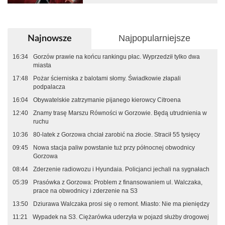
Najpopularniejsze
Najnowsze
16:34
Gorzów prawie na końcu rankingu płac. Wyprzedził tylko dwa
miasta
17:48
Pożar ścierniska z balotami słomy. Świadkowie złapali
podpalacza
16:04
Obywatelskie zatrzymanie pijanego kierowcy Citroena
12:40
Znamy trasę Marszu Równości w Gorzowie. Będą utrudnienia w
ruchu
10:36
80-latek z Gorzowa chciał zarobić na złocie. Stracił 55 tysięcy
09:45
Nowa stacja paliw powstanie tuż przy północnej obwodnicy
Gorzowa
08:44
Zderzenie radiowozu i Hyundaia. Policjanci jechali na sygnałach
05:39
Prasówka z Gorzowa: Problem z finansowaniem ul. Walczaka,
prace na obwodnicy i zderzenie na S3
13:50
Dziurawa Walczaka prosi się o remont. Miasto: Nie ma pieniędzy
11:21
Wypadek na S3. Ciężarówka uderzyła w pojazd służby drogowej