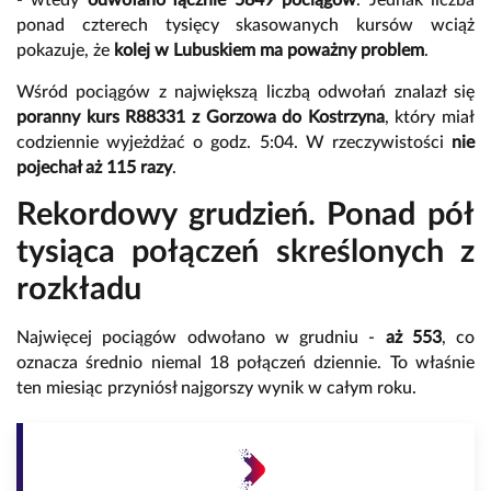
- wtedy
odwołano łącznie 5849 pociągów
. Jednak liczba
ponad czterech tysięcy skasowanych kursów wciąż
pokazuje, że
kolej w Lubuskiem ma poważny problem
.
Wśród pociągów z największą liczbą odwołań znalazł się
poranny kurs R88331 z Gorzowa do Kostrzyna
, który miał
codziennie wyjeżdżać o godz. 5:04. W rzeczywistości
nie
pojechał aż 115 razy
.
Rekordowy grudzień. Ponad pół
tysiąca połączeń skreślonych z
rozkładu
Najwięcej pociągów odwołano w grudniu -
aż 553
, co
oznacza średnio niemal 18 połączeń dziennie. To właśnie
ten miesiąc przyniósł najgorszy wynik w całym roku.