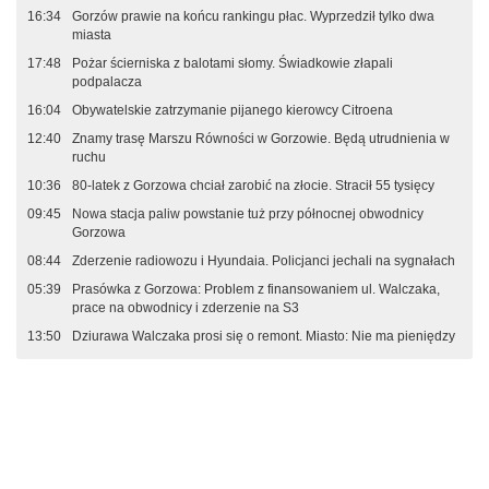
16:34
Gorzów prawie na końcu rankingu płac. Wyprzedził tylko dwa
miasta
17:48
Pożar ścierniska z balotami słomy. Świadkowie złapali
podpalacza
16:04
Obywatelskie zatrzymanie pijanego kierowcy Citroena
12:40
Znamy trasę Marszu Równości w Gorzowie. Będą utrudnienia w
ruchu
10:36
80-latek z Gorzowa chciał zarobić na złocie. Stracił 55 tysięcy
09:45
Nowa stacja paliw powstanie tuż przy północnej obwodnicy
Gorzowa
08:44
Zderzenie radiowozu i Hyundaia. Policjanci jechali na sygnałach
05:39
Prasówka z Gorzowa: Problem z finansowaniem ul. Walczaka,
prace na obwodnicy i zderzenie na S3
13:50
Dziurawa Walczaka prosi się o remont. Miasto: Nie ma pieniędzy