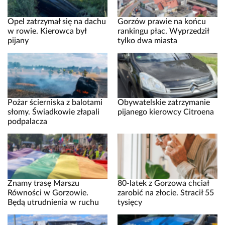
Opel zatrzymał się na dachu
Gorzów prawie na końcu
w rowie. Kierowca był
rankingu płac. Wyprzedził
pijany
tylko dwa miasta
Pożar ścierniska z balotami
Obywatelskie zatrzymanie
słomy. Świadkowie złapali
pijanego kierowcy Citroena
podpalacza
Znamy trasę Marszu
80-latek z Gorzowa chciał
Równości w Gorzowie.
zarobić na złocie. Stracił 55
Będą utrudnienia w ruchu
tysięcy