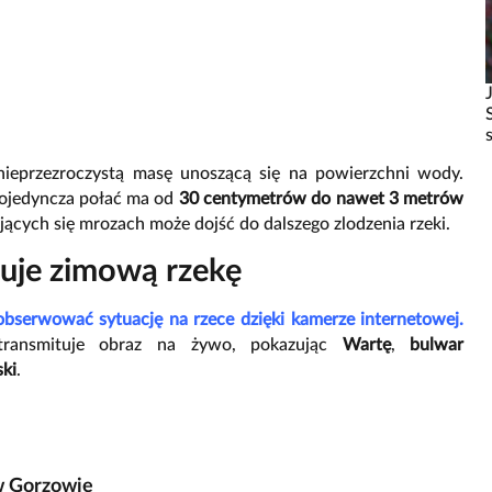
 nieprzezroczystą masę unoszącą się na powierzchni wody.
pojedyncza połać ma od
30 centymetrów do nawet 3 metrów
ujących się mrozach może dojść do dalszego zlodzenia rzeki.
uje zimową rzekę
obserwować sytuację na rzece dzięki kamerze internetowej.
ransmituje obraz na żywo, pokazując
Wartę
,
bulwar
ski
.
 w Gorzowie