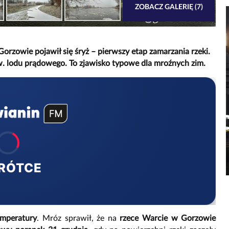
ZOBACZ GALERIĘ (7)
rzowie pojawił się śryż – pierwszy etap zamarzania rzeki.
w. lodu prądowego. To zjawisko typowe dla mroźnych zim.
RÓTCE
mperatury
. Mróz sprawił, że na
rzece Warcie
w Gorzowie