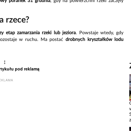
owy poranek 31 grudnia
, gdy na powierzchni rzeki zaczęły
na rzece?
zy etap zamarzania rzeki lub jeziora
. Powstaje wtedy, gdy
 pozostaje w ruchu. Ma postać
drobnych kryształków lodu
↕
rtykułu pod reklamą
EKLAMA