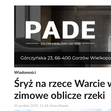
Wiadomości
Śryż na rzece Warcie
zimowe oblicze rzeki
31 grudnia 2025, 11:48, Anna Kluwak