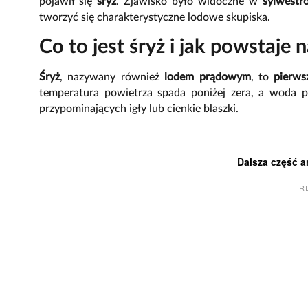
pojawił się
śryż
. Zjawisko było widoczne w
sylwestr
tworzyć się charakterystyczne lodowe skupiska.
Co to jest śryż i jak powstaje 
Śryż
, nazywany również
lodem prądowym
, to
pierws
temperatura powietrza spada poniżej zera, a woda
przypominających igły lub cienkie blaszki.
Dalsza część a
R