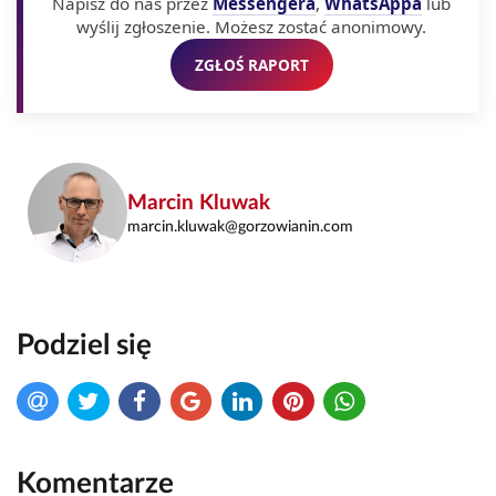
Napisz do nas przez
Messengera
,
WhatsAppa
lub
wyślij zgłoszenie. Możesz zostać anonimowy.
ZGŁOŚ RAPORT
Marcin Kluwak
marcin.kluwak@gorzowianin.com
Podziel się
Komentarze