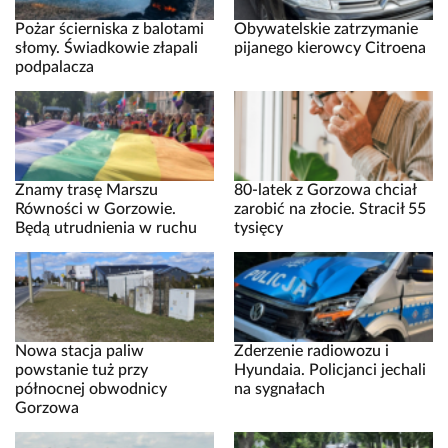
Pożar ścierniska z balotami
Obywatelskie zatrzymanie
słomy. Świadkowie złapali
pijanego kierowcy Citroena
podpalacza
Znamy trasę Marszu
80-latek z Gorzowa chciał
Równości w Gorzowie.
zarobić na złocie. Stracił 55
Będą utrudnienia w ruchu
tysięcy
Nowa stacja paliw
Zderzenie radiowozu i
powstanie tuż przy
Hyundaia. Policjanci jechali
północnej obwodnicy
na sygnałach
Gorzowa