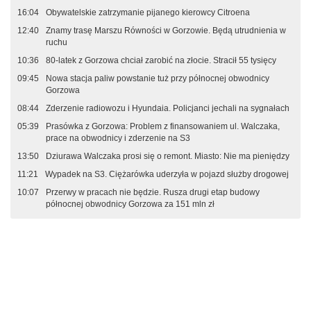
16:04
Obywatelskie zatrzymanie pijanego kierowcy Citroena
12:40
Znamy trasę Marszu Równości w Gorzowie. Będą utrudnienia w
ruchu
10:36
80-latek z Gorzowa chciał zarobić na złocie. Stracił 55 tysięcy
09:45
Nowa stacja paliw powstanie tuż przy północnej obwodnicy
Gorzowa
08:44
Zderzenie radiowozu i Hyundaia. Policjanci jechali na sygnałach
05:39
Prasówka z Gorzowa: Problem z finansowaniem ul. Walczaka,
prace na obwodnicy i zderzenie na S3
13:50
Dziurawa Walczaka prosi się o remont. Miasto: Nie ma pieniędzy
11:21
Wypadek na S3. Ciężarówka uderzyła w pojazd służby drogowej
10:07
Przerwy w pracach nie będzie. Rusza drugi etap budowy
północnej obwodnicy Gorzowa za 151 mln zł