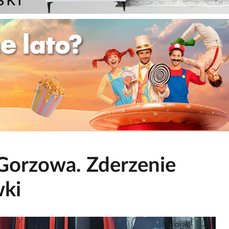
orzowa. Zderzenie
wki