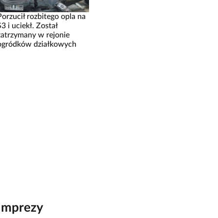
Porzucił rozbitego opla na
S3 i uciekł. Został
zatrzymany w rejonie
ogródków działkowych
Imprezy