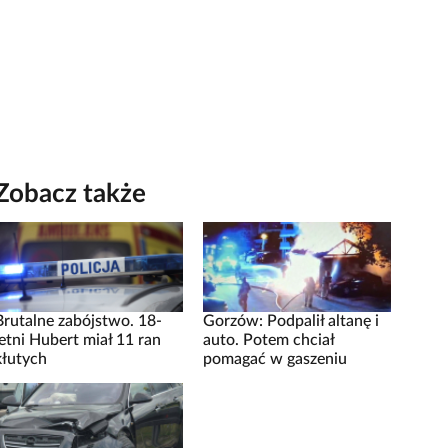
Zobacz także
Brutalne zabójstwo. 18-
Gorzów: Podpalił altanę i
letni Hubert miał 11 ran
auto. Potem chciał
kłutych
pomagać w gaszeniu