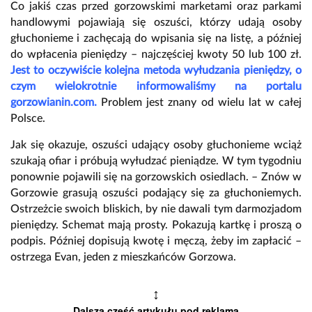
Co jakiś czas przed gorzowskimi marketami oraz parkami
handlowymi pojawiają się oszuści, którzy udają osoby
głuchonieme i zachęcają do wpisania się na listę, a później
do wpłacenia pieniędzy – najczęściej kwoty 50 lub 100 zł.
Jest to oczywiście kolejna metoda wyłudzania pieniędzy, o
czym wielokrotnie informowaliśmy na portalu
gorzowianin.com.
Problem jest znany od wielu lat w całej
Polsce.
Jak się okazuje, oszuści udający osoby głuchonieme wciąż
szukają ofiar i próbują wyłudzać pieniądze. W tym tygodniu
ponownie pojawili się na gorzowskich osiedlach. – Znów w
Gorzowie grasują oszuści podający się za głuchoniemych.
Ostrzeżcie swoich bliskich, by nie dawali tym darmozjadom
pieniędzy. Schemat mają prosty. Pokazują kartkę i proszą o
podpis. Później dopisują kwotę i męczą, żeby im zapłacić –
ostrzega Evan, jeden z mieszkańców Gorzowa.
↕
Dalsza część artykułu pod reklamą