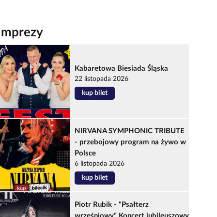
Imprezy
Kabaretowa Biesiada Śląska
22 listopada 2026
kup bilet
NIRVANA SYMPHONIC TRIBUTE
- przebojowy program na żywo w
Polsce
6 listopada 2026
kup bilet
Piotr Rubik - "Psałterz
wrześniowy" Koncert jubileuszowy