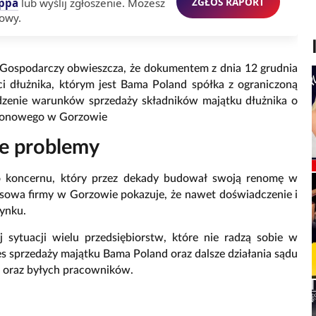
ZGŁOŚ RAPORT
ppa
lub wyślij zgłoszenie. Możesz
owy.
Gospodarczy obwieszcza, że dokumentem z dnia 12 grudnia
 dłużnika, którym jest Bama Poland spółka z ograniczoną
rdzenie warunków sprzedaży składników majątku dłużnika o
ejonowego w Gorzowie
ne problemy
o koncernu, który przez dekady budował swoją renomę w
nsowa firmy w Gorzowie pokazuje, że nawet doświadczenie i
rynku.
 sytuacji wielu przedsiębiorstw, które nie radzą sobie w
s sprzedaży majątku Bama Poland oraz dalsze działania sądu
li oraz byłych pracowników.