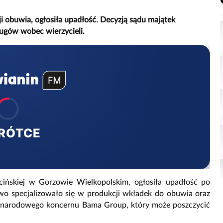
i obuwia, ogłosiła upadłość. Decyzją sądu majątek
ługów wobec wierzycieli.
RÓTCE
ecińskiej w Gorzowie Wielkopolskim, ogłosiła upadłość po
stwo specjalizowało się w produkcji wkładek do obuwia oraz
dzynarodowego koncernu Bama Group, który może poszczycić