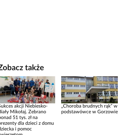
Zobacz także
Sukces akcji Niebiesko-
„Choroba brudnych rąk” w
Biały Mikołaj. Zebrano
podstawówce w Gorzowie
ponad 51 tys. zł na
prezenty dla dzieci z domu
dziecka i pomoc
zwierzętom