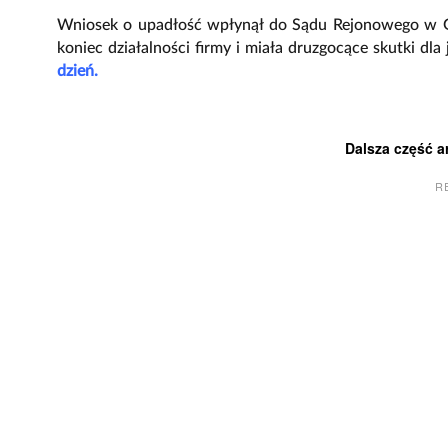
Wniosek o upadłość wpłynął do Sądu Rejonowego w Go
koniec działalności firmy i miała druzgocące skutki dl
dzień.
Dalsza część a
R