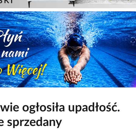
ie ogłosiła upadłość.
e sprzedany