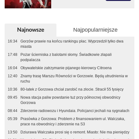
Najpopularniejsze
Najnowsze
16:34
Gorzów prawie na końcu rankingu płac. Wyprzedził tylko dwa
miasta
17:48
Pożar ścierniska z balotami słomy. Świadkowie złapali
podpalacza
16:04
Obywatelskie zatrzymanie pijanego kierowcy Citroena
12:40
Znamy trasę Marszu Równości w Gorzowie. Będą utrudnienia w
ruchu
10:36
80-latek z Gorzowa chciał zarobić na złocie. Stracił 55 tysięcy
09:45
Nowa stacja paliw powstanie tuż przy północnej obwodnicy
Gorzowa
08:44
Zderzenie radiowozu i Hyundaia. Policjanci jechali na sygnałach
05:39
Prasówka z Gorzowa: Problem z finansowaniem ul. Walczaka,
prace na obwodnicy i zderzenie na S3
13:50
Dziurawa Walczaka prosi się o remont. Miasto: Nie ma pieniędzy