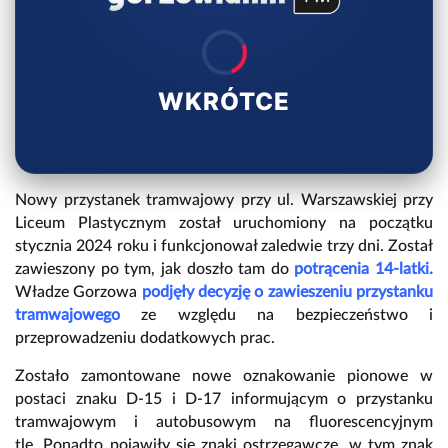
WKRÓTCE
Nowy przystanek tramwajowy przy ul. Warszawskiej przy
Liceum Plastycznym został uruchomiony na początku
stycznia 2024 roku i funkcjonował zaledwie trzy dni. Został
zawieszony po tym, jak doszło tam do
potrącenia 14-latki.
Władze Gorzowa
podjęły decyzję o zawieszeniu przystanku
tramwajowego
ze względu na bezpieczeństwo i
przeprowadzeniu dodatkowych prac.
Zostało zamontowane nowe oznakowanie pionowe w
postaci znaku D-15 i D-17 informującym o przystanku
tramwajowym i autobusowym na fluorescencyjnym
tle. Ponadto pojawiły się znaki ostrzegawcze, w tym znak