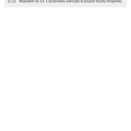
11:21
Wypadek na S3. Ciężarówka uderzyła w pojazd służby drogowej