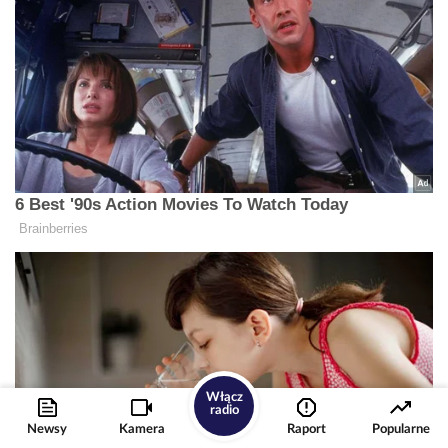
Włącz
radio
Newsy
Kamera
Raport
Popularne