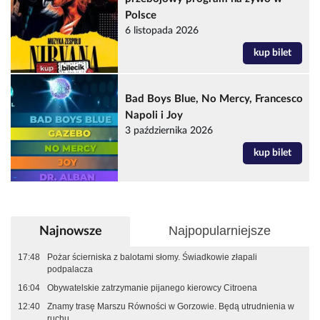
Polsce
6 listopada 2026
kup bilet
Bad Boys Blue, No Mercy, Francesco
Napoli i Joy
3 października 2026
kup bilet
Najpopularniejsze
Najnowsze
17:48
Pożar ścierniska z balotami słomy. Świadkowie złapali
podpalacza
16:04
Obywatelskie zatrzymanie pijanego kierowcy Citroena
12:40
Znamy trasę Marszu Równości w Gorzowie. Będą utrudnienia w
ruchu