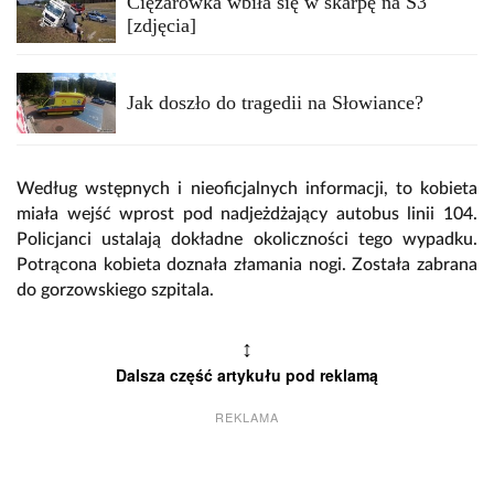
Ciężarówka wbiła się w skarpę na S3
[zdjęcia]
Jak doszło do tragedii na Słowiance?
Według wstępnych i nieoficjalnych informacji, to kobieta
miała wejść wprost pod nadjeżdżający autobus linii 104.
Policjanci ustalają dokładne okoliczności tego wypadku.
Potrącona kobieta doznała złamania nogi. Została zabrana
do gorzowskiego szpitala.
↕
Dalsza część artykułu pod reklamą
REKLAMA