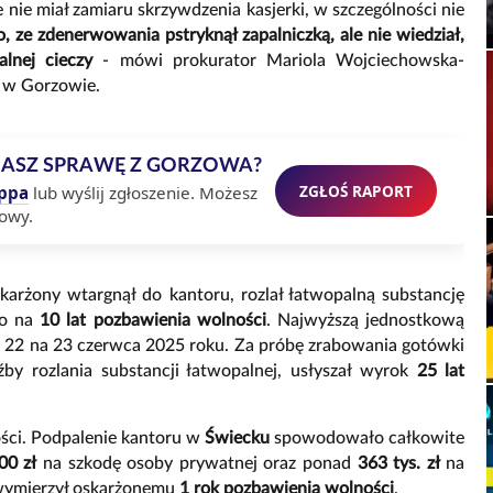
ie miał zamiaru skrzywdzenia kasjerki, w szczególności nie
, ze zdenerwowania pstryknął zapalniczką, ale nie wiedział,
lnej cieczy
- mówi prokurator Mariola Wojciechowska-
 w Gorzowie.
MASZ SPRAWĘ Z GORZOWA?
ZGŁOŚ RAPORT
ppa
lub wyślij zgłoszenie. Możesz
owy.
karżony wtargnął do kantoru, rozlał łatwopalną substancję
go na
10 lat pozbawienia wolności
. Najwyższą jednostkową
 22 na 23 czerwca 2025 roku. Za próbę zrabowania gotówki
by rozlania substancji łatwopalnej, usłyszał wyrok
25 lat
tości. Podpalenie kantoru w
Świecku
spowodowało całkowite
00 zł
na szkodę osoby prywatnej oraz ponad
363 tys. zł
na
d wymierzył oskarżonemu
1 rok pozbawienia wolności
.