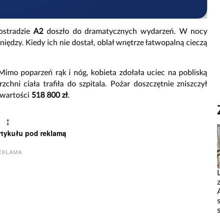
ostradzie
A2
doszło do dramatycznych wydarzeń. W nocy
ędzy. Kiedy ich nie dostał, oblał wnętrze łatwopalną cieczą
mo poparzeń rąk i nóg, kobieta zdołała uciec na pobliską
chni ciała trafiła do szpitala. Pożar doszczętnie zniszczył
 wartości
518 800 zł
.
↕
rtykułu pod reklamą
EKLAMA