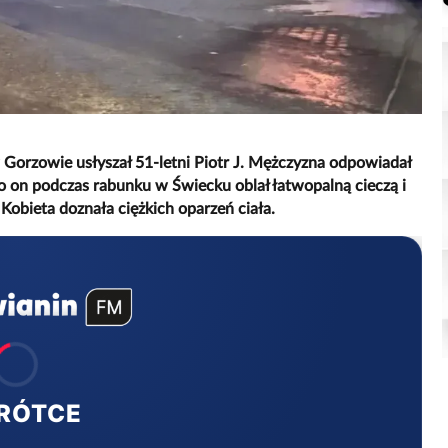
 Gorzowie usłyszał 51-letni Piotr J. Mężczyzna odpowiadał
o on podczas rabunku w Świecku oblał łatwopalną cieczą i
Kobieta doznała ciężkich oparzeń ciała.
RÓTCE