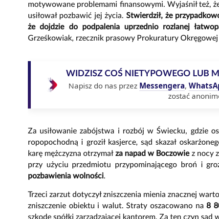
motywowane problemami finansowymi. Wyjaśnił też, że n
usiłował pozbawić jej życia.
Stwierdził, że przypadkowo
że dojdzie do podpalenia uprzednio rozlanej łatwopa
Grześkowiak, rzecznik prasowy Prokuratury Okręgowej
WIDZISZ COŚ NIETYPOWEGO LUB 
Napisz do nas przez
Messengera
,
WhatsA
zostać anonim
Za usiłowanie zabójstwa i rozbój w Świecku, gdzie os
ropopochodną i groził kasjerce, sąd skazał oskarżone
karę mężczyzna otrzymał
za napad w
Boczowie
z nocy z
przy użyciu przedmiotu przypominającego broń i groź
pozbawienia wolności
.
Trzeci zarzut dotyczył zniszczenia mienia znacznej war
zniszczenie obiektu i walut. Straty oszacowano na
8 8
szkodę spółki zarządzającej kantorem. Za ten czyn są