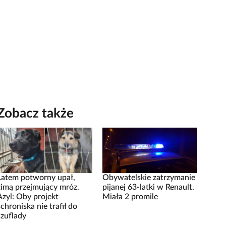
Zobacz także
Latem potworny upał,
Obywatelskie zatrzymanie
zimą przejmujący mróz.
pijanej 63-latki w Renault.
Azyl: Oby projekt
Miała 2 promile
schroniska nie trafił do
szuflady