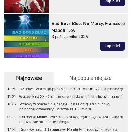
kup bilet
Bad Boys Blue, No Mercy, Francesco
Napoli i Joy
3 października 2026
kup bilet
Najpopularniejsze
Najnowsze
13:50
Dziurawa Walczaka prosi się o remont. Miasto: Nie ma pieniędzy
11:21
Wypadek na S3. Ciężarówka uderzyła w pojazd służby drogowej
10:07
Przerwy w pracach nie będzie. Rusza drugi etap budowy
północnej obwodnicy Gorzowa za 151 mln zł
09:32
Gorzowski Matrix: Dwie minuty sławy, czyli jak gorzowska władza
obraziła się na Tour de Pologne
14:39
Drogowy absurd do poprawy. Rondo Gdańskie czeka korekta