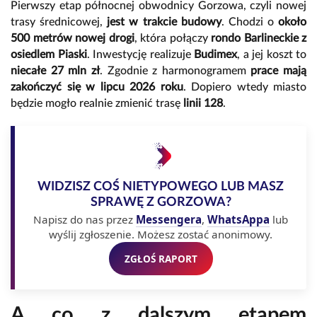
Pierwszy etap północnej obwodnicy Gorzowa, czyli nowej
trasy średnicowej,
jest w trakcie budowy
. Chodzi o
około
500 metrów nowej drogi
, która połączy
rondo Barlineckie z
osiedlem Piaski
. Inwestycję realizuje
Budimex
, a jej koszt to
niecałe 27 mln zł
. Zgodnie z harmonogramem
prace mają
zakończyć się w lipcu 2026 roku
. Dopiero wtedy miasto
będzie mogło realnie zmienić trasę
linii 128
.
WIDZISZ COŚ NIETYPOWEGO LUB MASZ
SPRAWĘ Z GORZOWA?
Napisz do nas przez
Messengera
,
WhatsAppa
lub
wyślij zgłoszenie. Możesz zostać anonimowy.
ZGŁOŚ RAPORT
A co z dalszym etapem