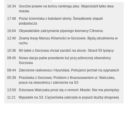
16:34
Gorzów prawie na końcu rankingu płac. Wyprzedził tylko dwa
miasta
17:48
Pożar ścierniska z balotami słomy. Świadkowie złapali
podpalacza
16:04
Obywatelskie zatrzymanie pijanego kierowcy Citroena
12:40
Znamy trasę Marszu Równości w Gorzowie. Będą utrudnienia w
ruchu
10:36
80-latek z Gorzowa chciał zarobić na złocie. Stracił 55 tysięcy
09:45
Nowa stacja paliw powstanie tuż przy północnej obwodnicy
Gorzowa
08:44
Zderzenie radiowozu i Hyundaia. Policjanci jechali na sygnałach
05:39
Prasówka z Gorzowa: Problem z finansowaniem ul. Walczaka,
prace na obwodnicy i zderzenie na S3
13:50
Dziurawa Walczaka prosi się o remont. Miasto: Nie ma pieniędzy
11:21
Wypadek na S3. Ciężarówka uderzyła w pojazd służby drogowej