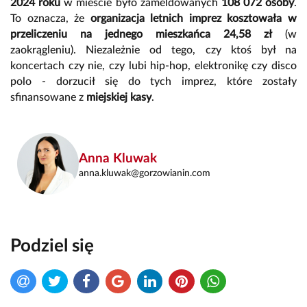
2024 roku
w mieście było zameldowanych
108 072 osoby
.
To oznacza, że
organizacja letnich imprez kosztowała w
przeliczeniu na jednego mieszkańca 24,58 zł
(w
zaokrągleniu). Niezależnie od tego, czy ktoś był na
koncertach czy nie, czy lubi hip-hop, elektronikę czy disco
polo - dorzucił się do tych imprez, które zostały
sfinansowane z
miejskiej kasy
.
Anna Kluwak
anna.kluwak@gorzowianin.com
Podziel się