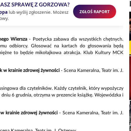
MASZ SPRAWĘ Z GORZOWA?
ZGŁOŚ RAPORT
ppa
lub wyślij zgłoszenie. Możesz
owy.
dnego Wiersza
- Poetycka zabawa dla wszystkich chętnych.
rszemu odbiorcy. Głosować na kartach do głosowania będą
niężne to będzie mikołajkowa atrakcja. Klub Kultury MCK
ek w krainie zdrowej żywności
- Scena Kameralna, Teatr im. J.
ssingowa dla czytelników. Każdy czytelnik, który wypożyczy
 dniu 6 grudnia, otrzyma w prezencie książkę. Wojewódzka i
k w krainie zdrowej żywności
- Scena Kameralna, Teatr im. J.
Scena Kameralna, Teatr im. J. Osterwy