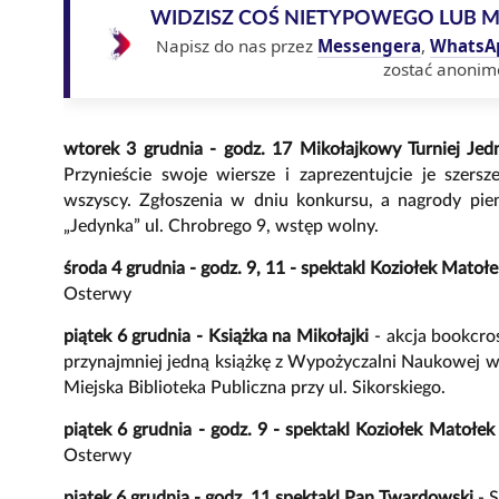
WIDZISZ COŚ NIETYPOWEGO LUB 
Napisz do nas przez
Messengera
,
WhatsA
zostać anonim
wtorek 3 grudnia - godz. 17 Mikołajkowy Turniej Je
Przynieście swoje wiersze i zaprezentujcie je sze
wszyscy. Zgłoszenia w dniu konkursu, a nagrody pie
„Jedynka” ul. Chrobrego 9, wstęp wolny.
środa 4 grudnia - godz. 9, 11 - spektakl Koziołek Matoł
Osterwy
piątek 6 grudnia - Książka na Mikołajki
- akcja bookcro
przynajmniej jedną książkę z Wypożyczalni Naukowej w
Miejska Biblioteka Publiczna przy ul. Sikorskiego.
piątek 6 grudnia - godz. 9 - spektakl Koziołek Matołe
Osterwy
piątek 6 grudnia - godz. 11 spektakl Pan Twardowski
- 