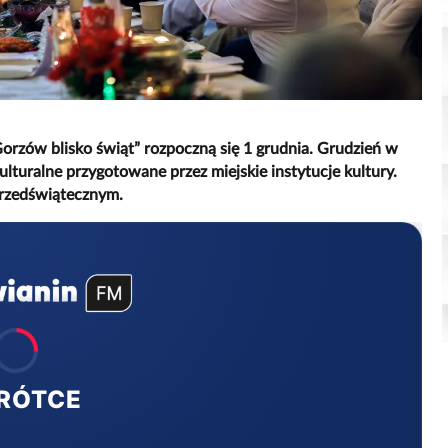
rzów blisko świąt” rozpoczną się 1 grudnia. Grudzień w
lturalne przygotowane przez miejskie instytucje kultury.
przedświątecznym.
RÓTCE