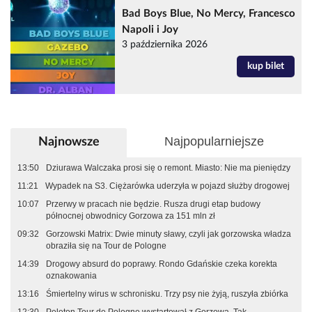
Bad Boys Blue, No Mercy, Francesco
Napoli i Joy
3 października 2026
kup bilet
Najpopularniejsze
Najnowsze
13:50
Dziurawa Walczaka prosi się o remont. Miasto: Nie ma pieniędzy
11:21
Wypadek na S3. Ciężarówka uderzyła w pojazd służby drogowej
10:07
Przerwy w pracach nie będzie. Rusza drugi etap budowy
północnej obwodnicy Gorzowa za 151 mln zł
09:32
Gorzowski Matrix: Dwie minuty sławy, czyli jak gorzowska władza
obraziła się na Tour de Pologne
14:39
Drogowy absurd do poprawy. Rondo Gdańskie czeka korekta
oznakowania
13:16
Śmiertelny wirus w schronisku. Trzy psy nie żyją, ruszyła zbiórka
12:30
Peleton Tour de Pologne wystartował z Gorzowa. Tak