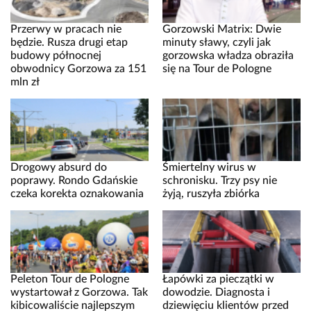
Przerwy w pracach nie
Gorzowski Matrix: Dwie
będzie. Rusza drugi etap
minuty sławy, czyli jak
budowy północnej
gorzowska władza obraziła
obwodnicy Gorzowa za 151
się na Tour de Pologne
mln zł
Drogowy absurd do
Śmiertelny wirus w
poprawy. Rondo Gdańskie
schronisku. Trzy psy nie
czeka korekta oznakowania
żyją, ruszyła zbiórka
Peleton Tour de Pologne
Łapówki za pieczątki w
wystartował z Gorzowa. Tak
dowodzie. Diagnosta i
kibicowaliście najlepszym
dziewięciu klientów przed