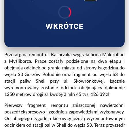
WKRÓTCE
Przetarg na remont ul. Kasprzaka wygrała firma Maldrobud
z Myśliborza. Prace zostały podzielone na dwa etapu i
obejmują odcinek od granic miasta od strony Łagodzina do
węzła S3 Gorzów Południe oraz fragment od węzła S3 do
stacji paliw Shell przy ul. Skowronkowej. Łącznie
wyremontowany zostanie odcinek obejmujący dokładnie
1250 metrów drogi za kwotę 2 mln 45 tys. 126,39 zł.
Pierwszy fragment remontu zniszczonej nawierzchni
poszedł ekspresowo i zgodnie z zapowiedziami wykonawcy.
Od ubiegłego tygodnia kierowcy jeżdżą wyremontowanym
odcinkiem od stacji paliw Shell do węzła S3. Teraz przyszedł