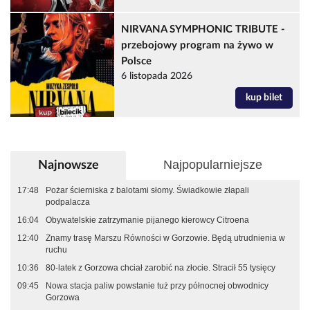
NIRVANA SYMPHONIC TRIBUTE -
przebojowy program na żywo w
Polsce
6 listopada 2026
kup bilet
Najpopularniejsze
Najnowsze
17:48
Pożar ścierniska z balotami słomy. Świadkowie złapali
podpalacza
16:04
Obywatelskie zatrzymanie pijanego kierowcy Citroena
12:40
Znamy trasę Marszu Równości w Gorzowie. Będą utrudnienia w
ruchu
10:36
80-latek z Gorzowa chciał zarobić na złocie. Stracił 55 tysięcy
09:45
Nowa stacja paliw powstanie tuż przy północnej obwodnicy
Gorzowa