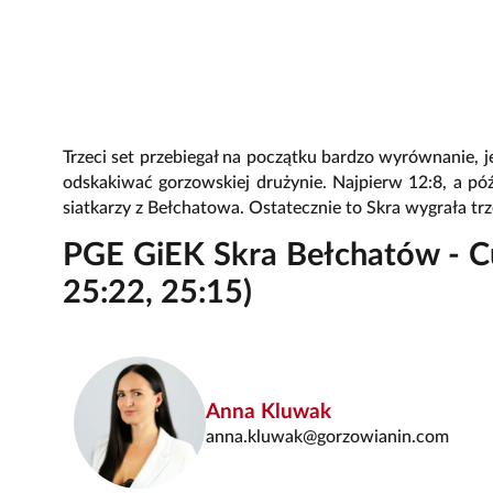
Trzeci set przebiegał na początku bardzo wyrównanie, je
odskakiwać gorzowskiej drużynie. Najpierw 12:8, a póź
siatkarzy z Bełchatowa. Ostatecznie to Skra wygrała trz
PGE GiEK Skra Bełchatów - C
25:22, 25:15)
Anna Kluwak
anna.kluwak@gorzowianin.com