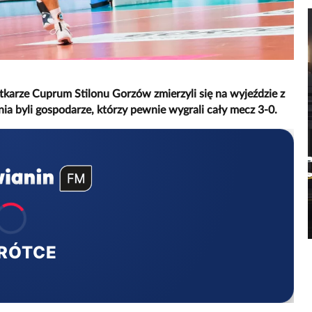
atkarze Cuprum Stilonu Gorzów zmierzyli się na wyjeździe z
 byli gospodarze, którzy pewnie wygrali cały mecz 3-0.
RÓTCE