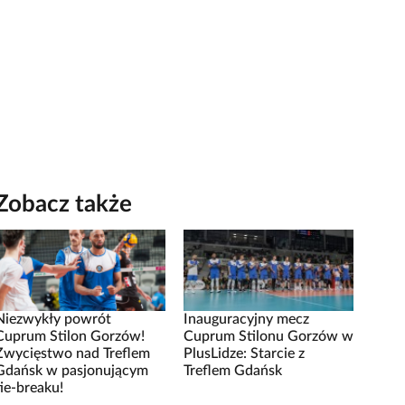
Zobacz także
Niezwykły powrót
Inauguracyjny mecz
Cuprum Stilon Gorzów!
Cuprum Stilonu Gorzów w
Zwycięstwo nad Treflem
PlusLidze: Starcie z
Gdańsk w pasjonującym
Treflem Gdańsk
tie-breaku!