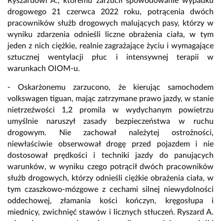
Ryszardowi A., któremu zarzucił spowodowanie wypadku
drogowego 21 czerwca 2022 roku, potrącenia dwóch
pracowników służb drogowych malujących pasy, którzy w
wyniku zdarzenia odnieśli liczne obrażenia ciała, w tym
jeden z nich ciężkie, realnie zagrażające życiu i wymagające
sztucznej wentylacji płuc i intensywnej terapii w
warunkach OIOM-u.
- Oskarżonemu zarzucono, że kierując samochodem
volkswagen tiguan, mając zatrzymane prawo jazdy, w stanie
nietrzeźwości 1,2 promila w wydychanym powietrzu
umyślnie naruszył zasady bezpieczeństwa w ruchu
drogowym. Nie zachował należytej ostrożności,
niewłaściwie obserwował drogę przed pojazdem i nie
dostosował prędkości i techniki jazdy do panujących
warunków, w wyniku czego potrącił dwóch pracowników
służb drogowych, którzy odnieśli ciężkie obrażenia ciała, w
tym czaszkowo-mózgowe z cechami silnej niewydolności
oddechowej, złamania kości kończyn, kręgosłupa i
miednicy, zwichnięć stawów i licznych stłuczeń. Ryszard A.