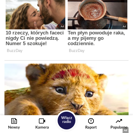
Włącz
radio
Newsy
Kamera
Raport
Popularne