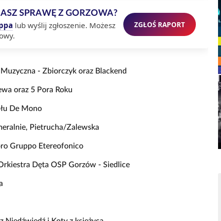
MASZ SPRAWĘ Z GORZOWA?
ZGŁOŚ RAPORT
ppa
lub wyślij zgłoszenie. Możesz
owy.
 Muzyczna - Zbiorczyk oraz Blackend
iewa oraz 5 Pora Roku
połu De Mono
meralnie, Pietrucha/Zalewska
oro Gruppo Etereofonico
 Orkiestra Dęta OSP Gorzów - Siedlice
a