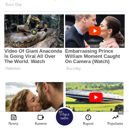
Włącz
radio
Newsy
Kamera
Raport
Popularne