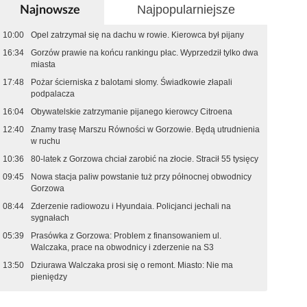
Najpopularniejsze
Najnowsze
10:00
Opel zatrzymał się na dachu w rowie. Kierowca był pijany
16:34
Gorzów prawie na końcu rankingu płac. Wyprzedził tylko dwa
miasta
17:48
Pożar ścierniska z balotami słomy. Świadkowie złapali
podpalacza
16:04
Obywatelskie zatrzymanie pijanego kierowcy Citroena
12:40
Znamy trasę Marszu Równości w Gorzowie. Będą utrudnienia
w ruchu
10:36
80-latek z Gorzowa chciał zarobić na złocie. Stracił 55 tysięcy
09:45
Nowa stacja paliw powstanie tuż przy północnej obwodnicy
Gorzowa
08:44
Zderzenie radiowozu i Hyundaia. Policjanci jechali na
sygnałach
05:39
Prasówka z Gorzowa: Problem z finansowaniem ul.
Walczaka, prace na obwodnicy i zderzenie na S3
13:50
Dziurawa Walczaka prosi się o remont. Miasto: Nie ma
pieniędzy