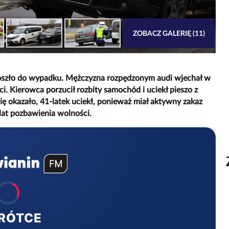
ZOBACZ GALERIĘ (11)
oszło do wypadku. Mężczyzna rozpędzonym audi wjechał w
i. Kierowca porzucił rozbity samochód i uciekł pieszo z
się okazało, 41-latek uciekł, ponieważ miał aktywny zakaz
lat pozbawienia wolności.
RÓTCE