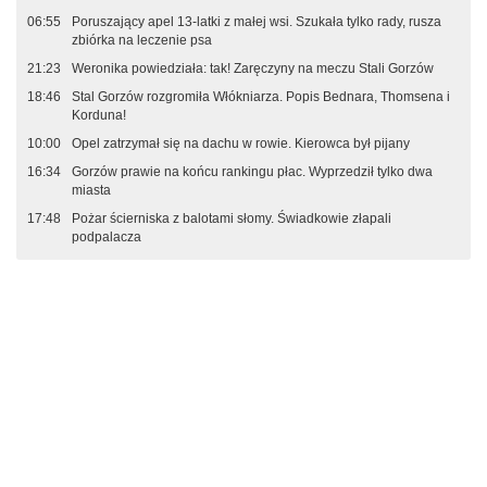
06:55
Poruszający apel 13-latki z małej wsi. Szukała tylko rady, rusza
zbiórka na leczenie psa
21:23
Weronika powiedziała: tak! Zaręczyny na meczu Stali Gorzów
18:46
Stal Gorzów rozgromiła Włókniarza. Popis Bednara, Thomsena i
Korduna!
10:00
Opel zatrzymał się na dachu w rowie. Kierowca był pijany
16:34
Gorzów prawie na końcu rankingu płac. Wyprzedził tylko dwa
miasta
17:48
Pożar ścierniska z balotami słomy. Świadkowie złapali
podpalacza