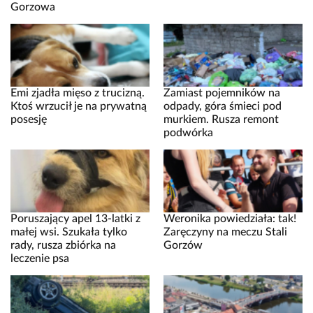
Gorzowa
Emi zjadła mięso z trucizną.
Zamiast pojemników na
Ktoś wrzucił je na prywatną
odpady, góra śmieci pod
posesję
murkiem. Rusza remont
podwórka
Poruszający apel 13-latki z
Weronika powiedziała: tak!
małej wsi. Szukała tylko
Zaręczyny na meczu Stali
rady, rusza zbiórka na
Gorzów
leczenie psa