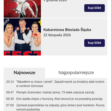
9 grudnia 2026
kup bilet
Kabaretowa Biesiada Śląska
22 listopada 2026
kup bilet
Najpopularniejsze
Najnowsze
20:14
"Wpadłem w chaos i amok". Zapadł wyrok za brutalny atak nożem
w centrum Gorzowa
09:47
Płonęło ściernisko i baloty słomy. 73-latek usłyszał zarzuty
08:30
Emi zjadła mięso z trucizną. Ktoś wrzucił je na prywatną posesję
07:00
Zamiast pojemników na odpady, góra śmieci pod murkiem. Rusza
remont podwórka