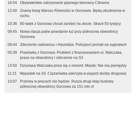
16:04
Obywatelskie zatrzymanie pijanego kierowcy Citroena
12:40
Znamy trasę Marszu Równości w Gorzowie. Będą utrudnienia w
ruchu
10:36
80-latek z Gorzowa chciał zarobić na złocie. Stracił 55 tysięcy
09:45
Nowa stacja paliw powstanie tuż przy północnej obwodnicy
Gorzowa
08:44
Zderzenie radiowozu i Hyundaia. Policjanci jechali na sygnałach
05:39
Prasówka z Gorzowa: Problem z finansowaniem ul. Walczaka,
prace na obwodnicy i zderzenie na S3
13:50
Dziurawa Walczaka prosi się o remont. Miasto: Nie ma pieniędzy
11:21
Wypadek na S3. Ciężarówka uderzyła w pojazd służby drogowej
10:07
Przerwy w pracach nie będzie. Rusza drugi etap budowy
północnej obwodnicy Gorzowa za 151 mln zł