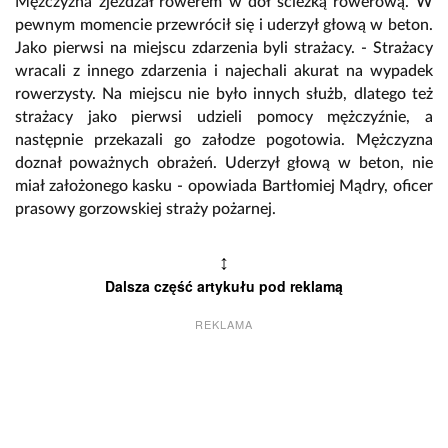
Mężczyzna zjeżdżał rowerem w dół ścieżką rowerową. W
pewnym momencie przewrócił się i uderzył głową w beton.
Jako pierwsi na miejscu zdarzenia byli strażacy. - Strażacy
wracali z innego zdarzenia i najechali akurat na wypadek
rowerzysty. Na miejscu nie było innych służb, dlatego też
strażacy jako pierwsi udzieli pomocy mężczyźnie, a
następnie przekazali go załodze pogotowia. Mężczyzna
doznał poważnych obrażeń. Uderzył głową w beton, nie
miał założonego kasku - opowiada Bartłomiej Mądry, oficer
prasowy gorzowskiej straży pożarnej.
↕
Dalsza część artykułu pod reklamą
REKLAMA