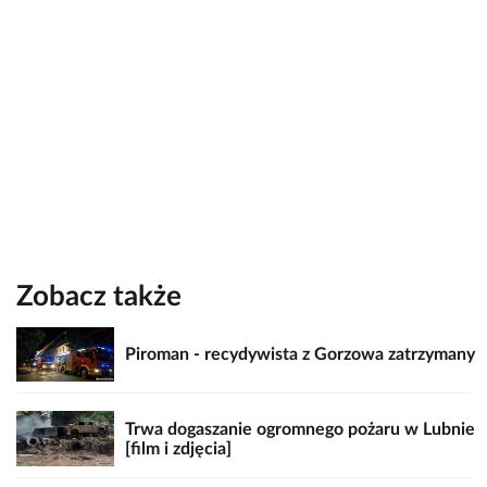
Zobacz także
Piroman - recydywista z Gorzowa zatrzymany
Trwa dogaszanie ogromnego pożaru w Lubnie
[film i zdjęcia]