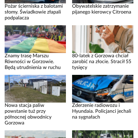
Pożar ścierniska z balotami
Obywatelskie zatrzymanie
słomy. Świadkowie złapali
pijanego kierowcy Citroena
podpalacza
Znamy trasę Marszu
80-latek z Gorzowa chciał
Równości w Gorzowie.
zarobić na złocie. Stracił 55
Będą utrudnienia w ruchu
tysięcy
Nowa stacja paliw
Zderzenie radiowozu i
powstanie tuż przy
Hyundaia. Policjanci jechali
północnej obwodnicy
na sygnałach
Gorzowa