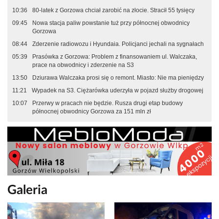
10:36
80-latek z Gorzowa chciał zarobić na złocie. Stracił 55 tysięcy
09:45
Nowa stacja paliw powstanie tuż przy północnej obwodnicy
Gorzowa
08:44
Zderzenie radiowozu i Hyundaia. Policjanci jechali na sygnałach
05:39
Prasówka z Gorzowa: Problem z finansowaniem ul. Walczaka,
prace na obwodnicy i zderzenie na S3
13:50
Dziurawa Walczaka prosi się o remont. Miasto: Nie ma pieniędzy
11:21
Wypadek na S3. Ciężarówka uderzyła w pojazd służby drogowej
10:07
Przerwy w pracach nie będzie. Rusza drugi etap budowy
północnej obwodnicy Gorzowa za 151 mln zł
Galeria