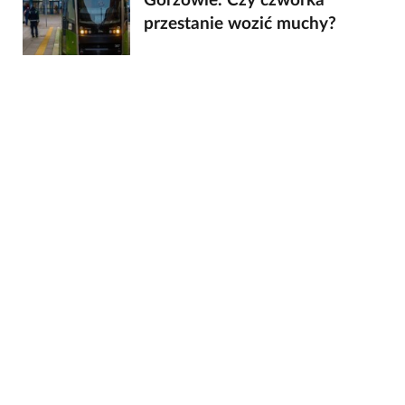
Gorzowie. Czy czwórka
przestanie wozić muchy?