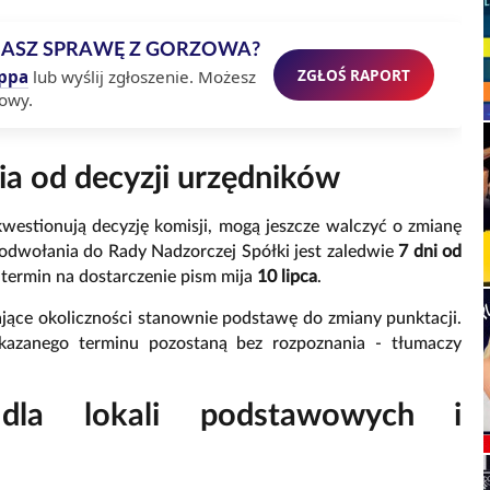
MASZ SPRAWĘ Z GORZOWA?
ZGŁOŚ RAPORT
ppa
lub wyślij zgłoszenie. Możesz
owy.
ia od decyzji urzędników
 kwestionują decyzję komisji, mogą jeszcze walczyć o zmianę
o odwołania do Rady Nadzorczej Spółki jest zaledwie
7 dni od
 termin na dostarczenie pism mija
10 lipca
.
jące okoliczności stanownie podstawę do zmiany punktacji.
azanego terminu pozostaną bez rozpoznania - tłumaczy
la lokali podstawowych i