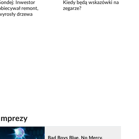
Sondej: Inwestor
Kiedy będą wskazówki na
obiecywał remont,
zegarze?
wyrosły drzewa
Imprezy
Bad Boys Blue, No Mercy,