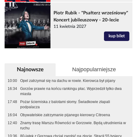
Piotr Rubik - "Psałterz wrześniowy"
Koncert jubileuszowy - 20-lecie
11 kwietnia 2027
kup bilet
Najpopularniejsze
Najnowsze
10:00
Opel zatrzymał się na dachu w rowie. Kierowca był pijany
16:34
Gorzów prawie na końcu rankingu płac. Wyprzedził tylko dwa
miasta
17:48
Pożar ścierniska z balotami słomy. Świadkowie złapali
podpalacza
16:04
Obywatelskie zatrzymanie pijanego kierowcy Citroena
12:40
Znamy trasę Marszu Równości w Gorzowie. Będą utrudnienia w
ruchu
10:36
80-latek z Gorzowa chciał zarobić na złocie. Stracił 55 tysięcy