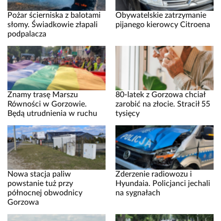
Pożar ścierniska z balotami
Obywatelskie zatrzymanie
słomy. Świadkowie złapali
pijanego kierowcy Citroena
podpalacza
Znamy trasę Marszu
80-latek z Gorzowa chciał
Równości w Gorzowie.
zarobić na złocie. Stracił 55
Będą utrudnienia w ruchu
tysięcy
Nowa stacja paliw
Zderzenie radiowozu i
powstanie tuż przy
Hyundaia. Policjanci jechali
północnej obwodnicy
na sygnałach
Gorzowa