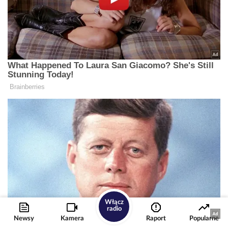
Włącz
radio
Newsy
Kamera
Raport
Popularne