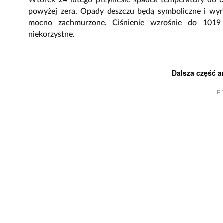
Wtorek 24 lutego przyniesie spadek temperatury do 6 
powyżej zera. Opady deszczu będą symboliczne i wyn
mocno zachmurzone. Ciśnienie wzrośnie do 1019 
niekorzystne.
Dalsza część a
R