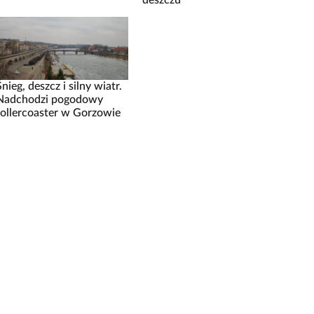
deszczu
Śnieg, deszcz i silny wiatr.
Nadchodzi pogodowy
rollercoaster w Gorzowie