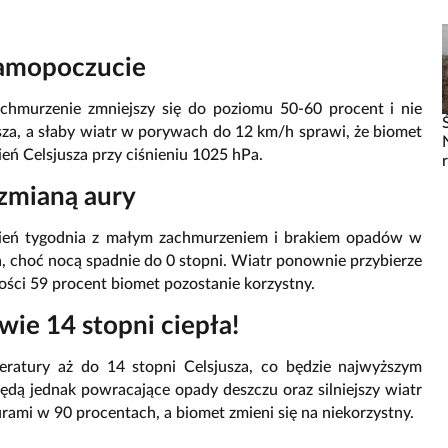
 samopoczucie
chmurzenie zmniejszy się do poziomu 50-60 procent i nie
sza, a słaby wiatr w porywach do 12 km/h sprawi, że biomet
eń Celsjusza przy ciśnieniu 1025 hPa.
 zmianą aury
dzień tygodnia z małym zachmurzeniem i brakiem opadów w
, choć nocą spadnie do 0 stopni. Wiatr ponownie przybierze
ności 59 procent biomet pozostanie korzystny.
ie 14 stopni ciepła!
ratury aż do 14 stopni Celsjusza, co będzie najwyższym
ędą jednak powracające opady deszczu oraz silniejszy wiatr
rami w 90 procentach, a biomet zmieni się na niekorzystny.