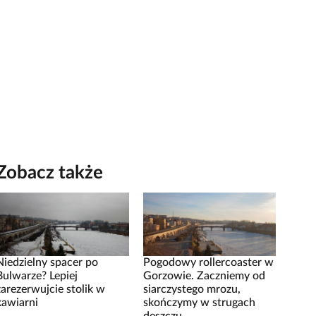
Zobacz także
Niedzielny spacer po
Pogodowy rollercoaster w
Bulwarze? Lepiej
Gorzowie. Zaczniemy od
zarezerwujcie stolik w
siarczystego mrozu,
kawiarni
skończymy w strugach