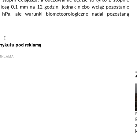
stopni Celsjusza, a odczuwalnie będzie to tylko 2 stopnie
iosą 0,1 mm na 12 godzin, jednak niebo wciąż pozostanie
hPa, ale warunki biometeorologiczne nadal pozostaną
↕
rtykułu pod reklamą
EKLAMA