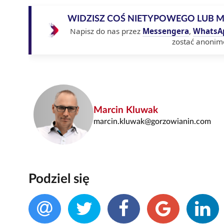
WIDZISZ COŚ NIETYPOWEGO LUB 
Napisz do nas przez
Messengera
,
WhatsA
zostać anonim
Marcin Kluwak
marcin.kluwak@gorzowianin.com
Podziel się