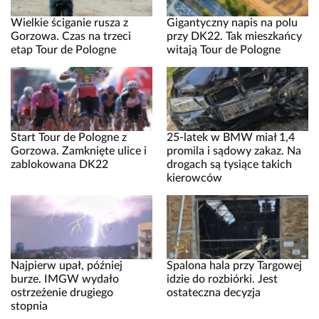
Wielkie ściganie rusza z
Gigantyczny napis na polu
Gorzowa. Czas na trzeci
przy DK22. Tak mieszkańcy
etap Tour de Pologne
witają Tour de Pologne
Start Tour de Pologne z
25-latek w BMW miał 1,4
Gorzowa. Zamknięte ulice i
promila i sądowy zakaz. Na
zablokowana DK22
drogach są tysiące takich
kierowców
Najpierw upał, później
Spalona hala przy Targowej
burze. IMGW wydało
idzie do rozbiórki. Jest
ostrzeżenie drugiego
ostateczna decyzja
stopnia