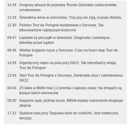
14:39
Drogowy absurd do poprawy. Rondo Gdańskie czeka korekta
oznakowania
13:16
Śmiertelny wirus w schronisku. Trzy psy nie żyją, ruszyła zbiórka
12:30
Peleton Tour de Pologne wystartował z Gorzowa. Tak
kibicowaliście najlepszym kolarzom
09:47
Łapówki za pieczątki w dowodzie. Diagnosta i dziewięciu
klientów przed sądem
08:48
Wielkie ściganie rusza z Gorzowa. Czas na trzeci etap Tour de
Pologne
14:26
Gigantyczny napis na polu przy DK22. Tak mieszkańcy witają
Tour de Pologne
13:54
Start Tour de Pologne z Gorzowa. Zamknięte ulice i zablokowana
DK22
09:44
25-latek w BMW miał 1,4 promila i sądowy zakaz. Na drogach są
tysiące takich kierowców
08:50
Najpierw upał, później burze. IMGW wydało ostrzeżenie drugiego
stopnia
17:12
Spalona hala przy Targowej idzie do rozbiórki. Jest ostateczna
decyzja