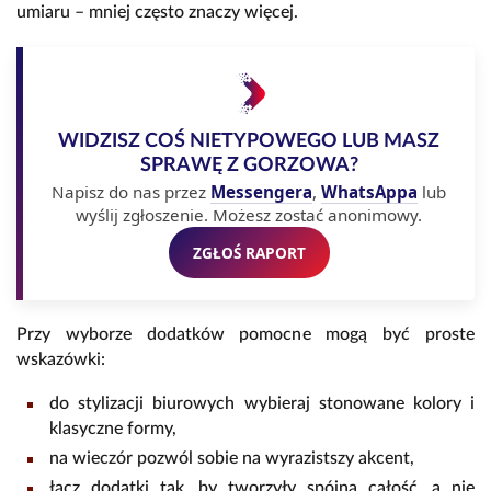
umiaru – mniej często znaczy więcej.
WIDZISZ COŚ NIETYPOWEGO LUB MASZ
SPRAWĘ Z GORZOWA?
Napisz do nas przez
Messengera
,
WhatsAppa
lub
wyślij zgłoszenie. Możesz zostać anonimowy.
ZGŁOŚ RAPORT
Przy wyborze dodatków pomocne mogą być proste
wskazówki:
do stylizacji biurowych wybieraj stonowane kolory i
klasyczne formy,
na wieczór pozwól sobie na wyrazistszy akcent,
łącz dodatki tak, by tworzyły spójną całość, a nie