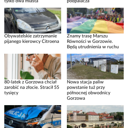
tylko dwa miasta
podpalacza
Obywatelskie zatrzymanie
Znamy trasę Marszu
pijanego kierowcy Citroena
Równości w Gorzowie.
Będą utrudnienia w ruchu
80-latek z Gorzowa chciał
Nowa stacja paliw
zarobić na złocie. Stracił 55
powstanie tuż przy
tysięcy
północnej obwodnicy
Gorzowa