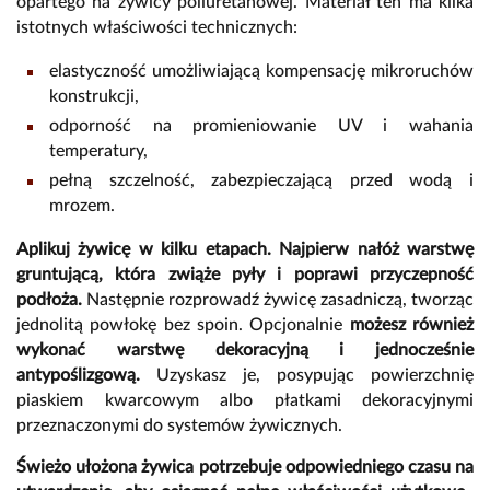
opartego na żywicy poliuretanowej. Materiał ten ma kilka
istotnych właściwości technicznych:
elastyczność umożliwiającą kompensację mikroruchów
konstrukcji,
odporność na promieniowanie UV i wahania
temperatury,
pełną szczelność, zabezpieczającą przed wodą i
mrozem.
Aplikuj żywicę w kilku etapach. Najpierw nałóż warstwę
gruntującą, która zwiąże pyły i poprawi przyczepność
podłoża.
Następnie rozprowadź żywicę zasadniczą, tworząc
jednolitą powłokę bez spoin. Opcjonalnie
możesz również
wykonać warstwę dekoracyjną i jednocześnie
antypoślizgową.
Uzyskasz je, posypując powierzchnię
piaskiem kwarcowym albo płatkami dekoracyjnymi
przeznaczonymi do systemów żywicznych.
Świeżo ułożona żywica potrzebuje odpowiedniego czasu na