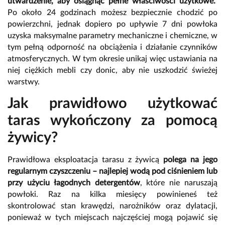
utwardzenie, aby osiągnąć pełne właściwości użytkowe.
Po około 24 godzinach możesz bezpiecznie chodzić po
powierzchni, jednak dopiero po upływie 7 dni powłoka
uzyska maksymalne parametry mechaniczne i chemiczne, w
tym pełną odporność na obciążenia i działanie czynników
atmosferycznych. W tym okresie unikaj więc ustawiania na
niej ciężkich mebli czy donic, aby nie uszkodzić świeżej
warstwy.
Jak prawidłowo użytkować
taras wykończony za pomocą
żywicy?
Prawidłowa eksploatacja tarasu z żywicą
polega na jego
regularnym czyszczeniu – najlepiej wodą pod ciśnieniem lub
przy użyciu łagodnych detergentów
, które nie naruszają
powłoki. Raz na kilka miesięcy powinieneś też
skontrolować stan krawędzi, narożników oraz dylatacji,
ponieważ w tych miejscach najczęściej mogą pojawić się