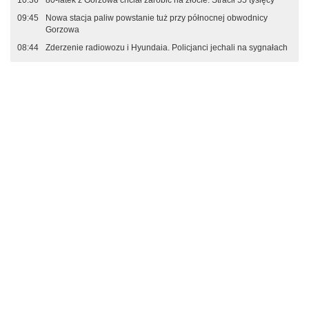
10:36
80-latek z Gorzowa chciał zarobić na złocie. Stracił 55 tysięcy
09:45
Nowa stacja paliw powstanie tuż przy północnej obwodnicy
Gorzowa
08:44
Zderzenie radiowozu i Hyundaia. Policjanci jechali na sygnałach