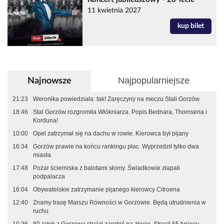
11 kwietnia 2027
kup bilet
Najpopularniejsze
Najnowsze
21:23
Weronika powiedziała: tak! Zaręczyny na meczu Stali Gorzów
18:46
Stal Gorzów rozgromiła Włókniarza. Popis Bednara, Thomsena i
Korduna!
10:00
Opel zatrzymał się na dachu w rowie. Kierowca był pijany
16:34
Gorzów prawie na końcu rankingu płac. Wyprzedził tylko dwa
miasta
17:48
Pożar ścierniska z balotami słomy. Świadkowie złapali
podpalacza
16:04
Obywatelskie zatrzymanie pijanego kierowcy Citroena
12:40
Znamy trasę Marszu Równości w Gorzowie. Będą utrudnienia w
ruchu