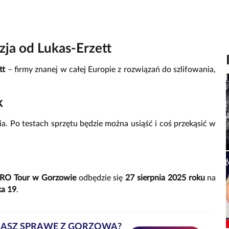
zja od Lukas-Erzett
tt
– firmy znanej w całej Europie z rozwiązań do szlifowania,
k
nia. Po testach sprzętu będzie można usiąść i coś przekąsić w
RO Tour w Gorzowie
odbędzie się
27 sierpnia 2025 roku
na
ka 19
.
MASZ SPRAWĘ Z GORZOWA?