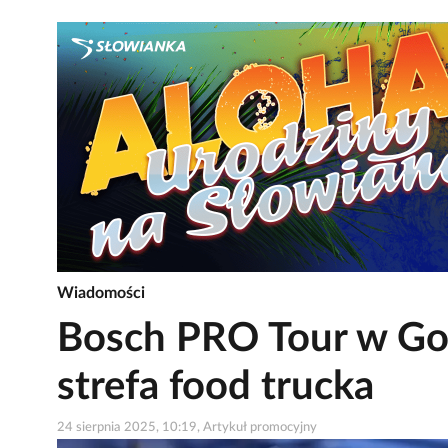
Wiadomości
Bosch PRO Tour w Gor
strefa food trucka
24 sierpnia 2025, 10:19, Artykuł promocyjny