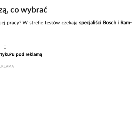
zą, co wybrać
ojej pracy? W strefie testów czekają
specjaliści Bosch i Ram-
↕
rtykułu pod reklamą
EKLAMA